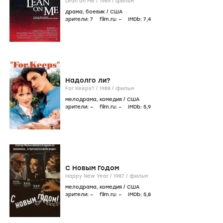
Lean on Me /
1989
/
фильм
драма
,
боевик
/
США
зрители:
7
film.ru:
–
IMDb:
7
,4
Надолго ли?
For Keeps? /
1988
/
фильм
мелодрама
,
комедия
/
США
зрители:
–
film.ru:
–
IMDb:
5
,9
С Новым Годом
Happy New Year /
1987
/
фильм
мелодрама
,
комедия
/
США
зрители:
–
film.ru:
–
IMDb:
5
,8