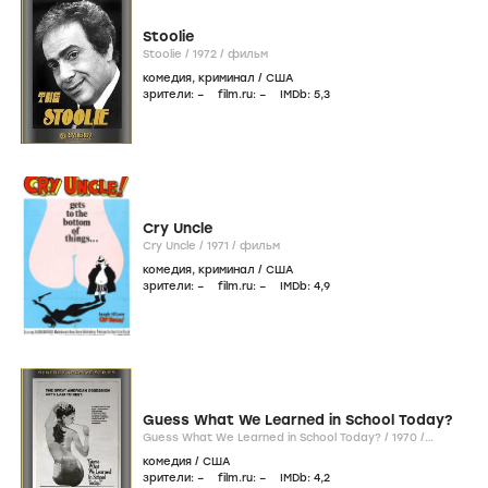
Stoolie
Stoolie /
1972
/
фильм
комедия
,
криминал
/
США
зрители:
–
film.ru:
–
IMDb:
5
,3
Cry Uncle
Cry Uncle /
1971
/
фильм
комедия
,
криминал
/
США
зрители:
–
film.ru:
–
IMDb:
4
,9
Guess What We Learned in School Today?
Guess What We Learned in School Today? /
1970
/
фильм
комедия
/
США
зрители:
–
film.ru:
–
IMDb:
4
,2