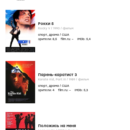
Рокки 5
Rocky V /
1990
/
фильм
спорт
,
драма
/
США
зрители:
8
,5
film.ru:
–
IMDb:
5
,4
Парень-каратист 3
Karate Kid, Part III /
1989
/
фильм
спорт
,
драма
/
США
зрители:
4
film.ru:
–
IMDb:
5
,3
Положись на меня