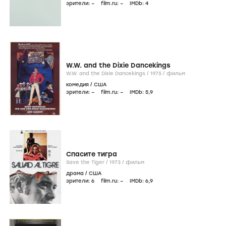
зрители:
–
film.ru:
–
IMDb:
4
W.W. and the Dixie Dancekings
W.W. and the Dixie Dancekings /
1975
/
фильм
комедия
/
США
зрители:
–
film.ru:
–
IMDb:
5
,9
Спасите тигра
Save the Tiger /
1973
/
фильм
драма
/
США
зрители:
6
film.ru:
–
IMDb:
6
,9