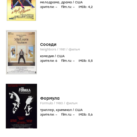
мелодрама
,
драма
/
США
зрители:
–
film.ru:
–
IMDb:
4
,2
Соседи
Neighbors /
1981
/
фильм
комедия
/
США
зрители:
6
film.ru:
–
IMDb:
5
,5
Формула
Formula /
1980
/
фильм
триллер
,
криминал
/
США
зрители:
–
film.ru:
–
IMDb:
5
,6