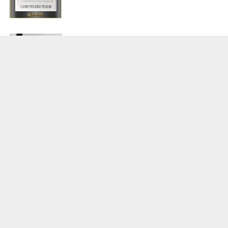
Джо
Joe /
1970
/
фильм
триллер
,
драма
/
США
зрители:
–
film.ru:
–
IMDb:
6
,8
ПРОДВИНУТЫЙ УРОВЕНЬ
Главные темы
icon