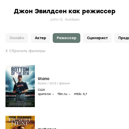
Джон Эвилдсен как режиссер
John G. Avildsen
Онлайн
Актер
Режиссер
Сценарист
Прод
Сбросить фильтры
Stano
Stano /
2013
/
фильм
США
зрители:
–
film.ru:
–
IMDb:
5
,7