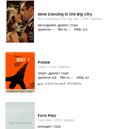
Slow Dancing in the Big City
Slow Dancing in the Big City /
1978
/
фильм
мелодрама
,
драма
/
США
зрители:
–
film.ru:
–
IMDb:
5
,3
Рокки
Rocky /
1976
/
фильм
спорт
,
драма
/
США
зрители:
8
,8
film.ru:
–
IMDb:
8
,1
НАЧАЛЬНЫЙ УРОВЕНЬ
Fore Play
Fore Play /
1975
/
фильм
комедия
/
США