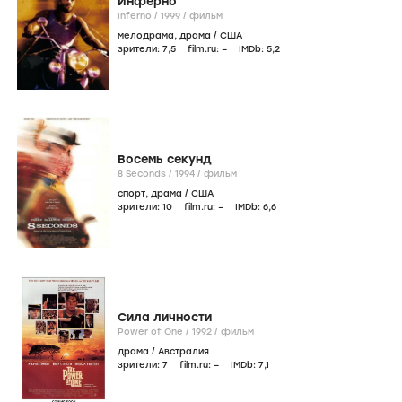
Инферно
Inferno /
1999
/
фильм
мелодрама
,
драма
/
США
зрители:
7
,5
film.ru:
–
IMDb:
5
,2
Восемь секунд
8 Seconds /
1994
/
фильм
спорт
,
драма
/
США
зрители:
10
film.ru:
–
IMDb:
6
,6
Сила личности
Power of One /
1992
/
фильм
драма
/
Австралия
зрители:
7
film.ru:
–
IMDb:
7
,1