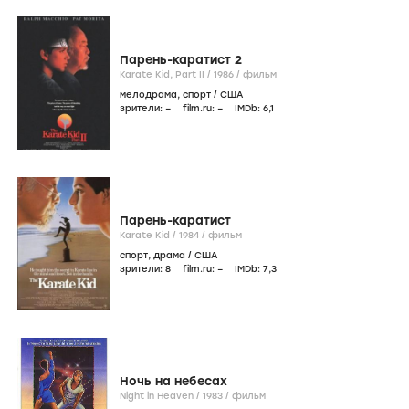
Парень-каратист 2
Karate Kid, Part II /
1986
/
фильм
мелодрама
,
спорт
/
США
зрители:
–
film.ru:
–
IMDb:
6
,1
Парень-каратист
Karate Kid /
1984
/
фильм
спорт
,
драма
/
США
зрители:
8
film.ru:
–
IMDb:
7
,3
Ночь на небесах
Night in Heaven /
1983
/
фильм