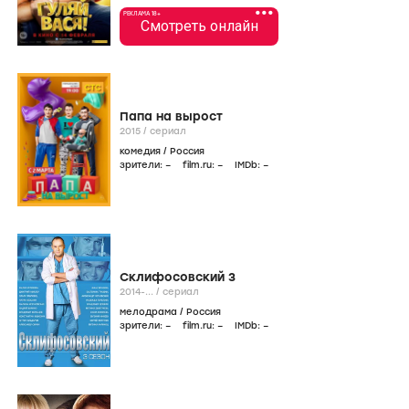
•••
РЕКЛАМА 18+
Смотреть онлайн
Папа на вырост
2015
/
сериал
комедия
/
Россия
зрители:
–
film.ru:
–
IMDb:
–
Склифосовский 3
2014-...
/
сериал
мелодрама
/
Россия
зрители:
–
film.ru:
–
IMDb:
–