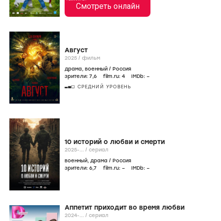
Смотреть онлайн
Август
2025
/
фильм
драма
,
военный
/
Россия
зрители:
7
,6
film.ru:
4
IMDb:
–
СРЕДНИЙ УРОВЕНЬ
10 историй о любви и смерти
2025-...
/
сериал
военный
,
драма
/
Россия
зрители:
6
,7
film.ru:
–
IMDb:
–
Аппетит приходит во время любви
2024-...
/
сериал