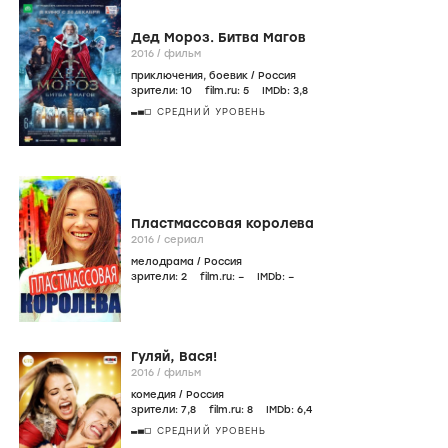
Дед Мороз. Битва Магов
2016
/
фильм
приключения
,
боевик
/
Россия
зрители:
10
film.ru:
5
IMDb:
3
,8
СРЕДНИЙ УРОВЕНЬ
Пластмассовая королева
2016
/
сериал
мелодрама
/
Россия
зрители:
2
film.ru:
–
IMDb:
–
Гуляй, Вася!
2016
/
фильм
комедия
/
Россия
зрители:
7
,8
film.ru:
8
IMDb:
6
,4
СРЕДНИЙ УРОВЕНЬ