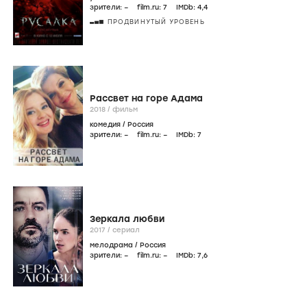
зрители:
–
film.ru:
7
IMDb:
4
,4
ПРОДВИНУТЫЙ УРОВЕНЬ
Рассвет на горе Адама
2018
/
фильм
комедия
/
Россия
зрители:
–
film.ru:
–
IMDb:
7
Зеркала любви
2017
/
сериал
мелодрама
/
Россия
зрители:
–
film.ru:
–
IMDb:
7
,6