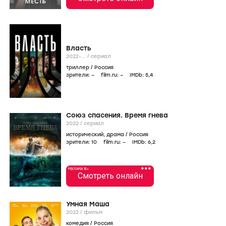
Власть
2022-...
/
сериал
триллер
/
Россия
зрители:
–
film.ru:
–
IMDb:
5
,4
Союз спасения. Время гнева
2022
/
сериал
исторический
,
драма
/
Россия
зрители:
10
film.ru:
–
IMDb:
6
,2
•••
РЕКЛАМА 18+
Смотреть онлайн
Умная Маша
2022
/
фильм
комедия
/
Россия