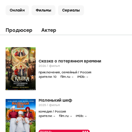
Онлайн
Фильмы
Сериалы
Продюсер
Актер
Сказка о потерянном времени
2026
/
фильм
приключения
,
семейный
/
Россия
зрители:
10
film.ru:
–
IMDb:
–
Маленький шеф
2025
/
фильм
комедия
/
Россия
зрители:
–
film.ru:
–
IMDb:
–
•••
РЕКЛАМА 18+