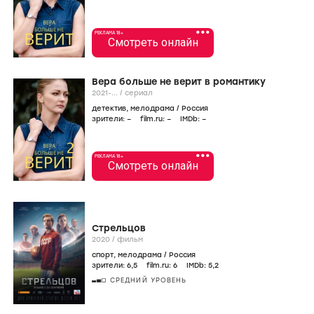
•••
РЕКЛАМА 18+
Смотреть онлайн
Вера больше не верит в романтику
2021-...
/
сериал
детектив
,
мелодрама
/
Россия
зрители:
–
film.ru:
–
IMDb:
–
•••
РЕКЛАМА 18+
Смотреть онлайн
Стрельцов
2020
/
фильм
спорт
,
мелодрама
/
Россия
зрители:
6
,5
film.ru:
6
IMDb:
5
,2
СРЕДНИЙ УРОВЕНЬ