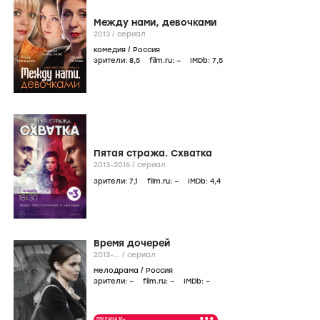
Между нами, девочками
2013
/
сериал
комедия
/
Россия
зрители:
8
,5
film.ru:
–
IMDb:
7
,5
Пятая стража. Схватка
2013-2016
/
сериал
зрители:
7
,1
film.ru:
–
IMDb:
4
,4
Время дочерей
2013-...
/
сериал
мелодрама
/
Россия
зрители:
–
film.ru:
–
IMDb:
–
•••
РЕКЛАМА 18+