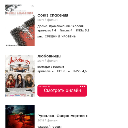
Союз спасения
2019
/
фильм
драма
,
приключения
/
Россия
зрители:
7
,4
film.ru:
4
IMDb:
5
,2
СРЕДНИЙ УРОВЕНЬ
Любовницы
2019
/
фильм
комедия
/
Россия
зрители:
–
film.ru:
–
IMDb:
4
,6
•••
РЕКЛАМА 18+
Смотреть онлайн
Русалка. Озеро мертвых
2018
/
фильм
ужасы
/
Россия