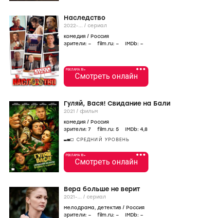
Наследство
2022-...
/
сериал
комедия
/
Россия
зрители:
–
film.ru:
–
IMDb:
–
•••
РЕКЛАМА 18+
Смотреть онлайн
Гуляй, Вася! Свидание на Бали
2021
/
фильм
комедия
/
Россия
зрители:
7
film.ru:
5
IMDb:
4
,8
СРЕДНИЙ УРОВЕНЬ
•••
РЕКЛАМА 18+
Смотреть онлайн
Вера больше не верит
2021-...
/
сериал
мелодрама
,
детектив
/
Россия
зрители:
–
film.ru:
–
IMDb:
–