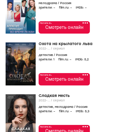
мелодрама
/
Россия
зрители:
–
film.ru:
–
IMDb:
–
•••
РЕКЛАМА 18+
Смотреть онлайн
Охота на крылатого льва
2022-...
/
сериал
детектив
/
Россия
зрители:
1
film.ru:
–
IMDb:
5
,2
•••
РЕКЛАМА 18+
Смотреть онлайн
Сладкая месть
2022-...
/
сериал
детектив
,
мелодрама
/
Россия
зрители:
–
film.ru:
–
IMDb:
5
,3
•••
РЕКЛАМА 18+
Смотреть онлайн