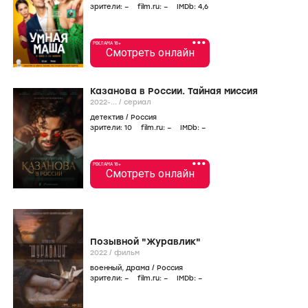
зрители:
–
film.ru:
–
IMDb:
4
,6
•••
РЕКЛАМА 18+
Смотреть онлайн
Казанова в России. Тайная миссия
2022-...
/
сериал
детектив
/
Россия
зрители:
10
film.ru:
–
IMDb:
–
•••
РЕКЛАМА 18+
Смотреть онлайн
Позывной "Журавлик"
2022
/
фильм
военный
,
драма
/
Россия
зрители:
–
film.ru:
–
IMDb:
–