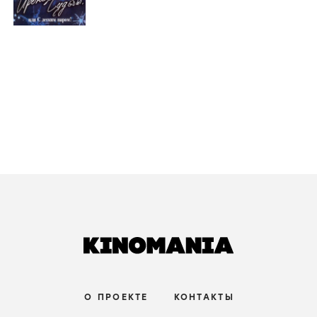
Ожидание
Ozhidaniye /
1980
/
фильм
мелодрама
/
Советский Союз СССР
зрители:
–
film.ru:
–
IMDb:
5
,8
Ирония судьбы, или С легким паром!
1975
/
фильм
мелодрама
,
комедия
/
Советский Союз СССР
зрители:
9
,4
film.ru:
–
IMDb:
8
,1