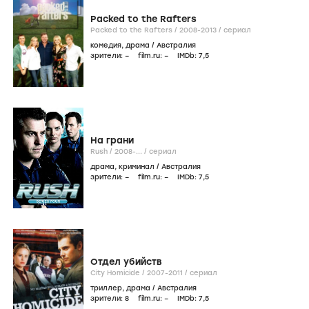
Packed to the Rafters
Packed to the Rafters /
2008-2013
/
сериал
комедия
,
драма
/
Австралия
зрители:
–
film.ru:
–
IMDb:
7
,5
На грани
Rush /
2008-...
/
сериал
драма
,
криминал
/
Австралия
зрители:
–
film.ru:
–
IMDb:
7
,5
Отдел убийств
City Homicide /
2007-2011
/
сериал
триллер
,
драма
/
Австралия
зрители:
8
film.ru:
–
IMDb:
7
,5