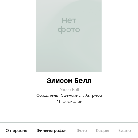
Элисон Белл
Alison Bell
Создатель
,
Сценарист
,
Актриса
11
сериалов
О персоне
Фильмография
Фото
Кадры
Видео