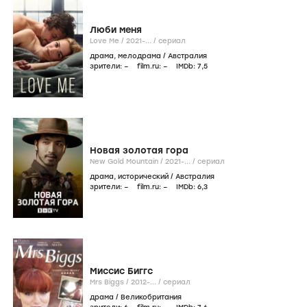
Люби меня
Love Me /
2021-...
/
сериал
драма
,
мелодрама
/
Австралия
зрители:
–
film.ru:
–
IMDb:
7
,5
Новая золотая гора
New Gold Mountain /
2021-...
/
сериал
драма
,
исторический
/
Австралия
зрители:
–
film.ru:
–
IMDb:
6
,3
Миссис Биггс
Mrs Biggs /
2012-...
/
сериал
драма
/
Великобритания