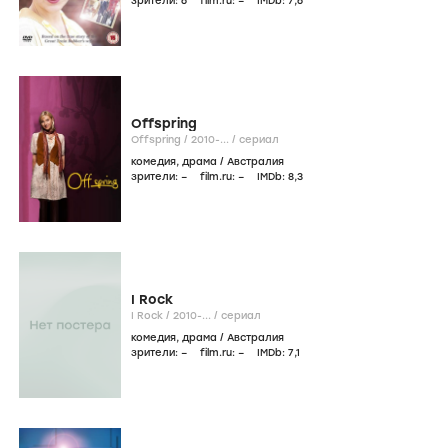
зрители:
6
film.ru:
–
IMDb:
7
,6
Offspring
Offspring /
2010-...
/
сериал
комедия
,
драма
/
Австралия
зрители:
–
film.ru:
–
IMDb:
8
,3
I Rock
I Rock /
2010-...
/
сериал
комедия
,
драма
/
Австралия
зрители:
–
film.ru:
–
IMDb:
7
,1