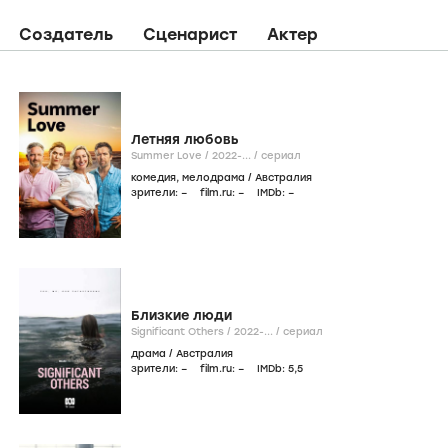
Создатель
Сценарист
Актер
Летняя любовь
Summer Love /
2022-...
/
сериал
комедия
,
мелодрама
/
Австралия
зрители:
–
film.ru:
–
IMDb:
–
Близкие люди
Significant Others /
2022-...
/
сериал
драма
/
Австралия
зрители:
–
film.ru:
–
IMDb:
5
,5