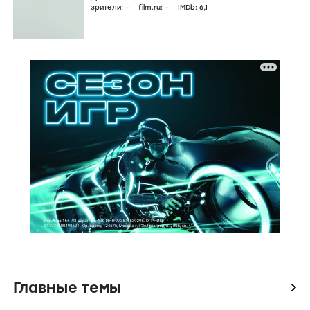
зрители:
–
film.ru:
–
IMDb:
6
,1
Главные темы
icon