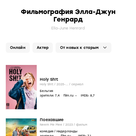
Фильмография Элла-Джун
Генрард
Ella-June Henrard
Онлайн
Актер
Holy Sh!t
Holy Sh!t /
2025-...
/
сериал
Бельгия
зрители:
7
,4
film.ru:
–
IMDb:
8
,7
Поехавшие
Neem Me Mee /
2023
/
фильм
комедия
/
Нидерланды
зрители:
–
film.ru:
–
IMDb:
7
,1