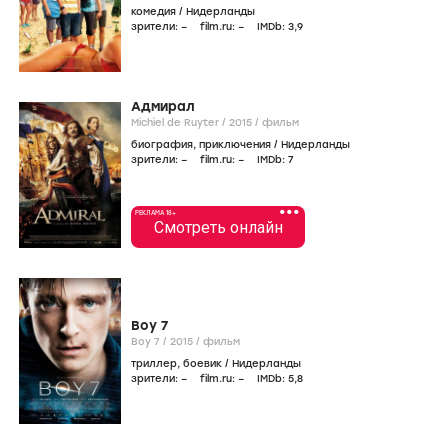
комедия
/
Нидерланды
зрители:
–
film.ru:
–
IMDb:
3
,9
Адмирал
Michiel de Ruyter /
2015
/
фильм
биография
,
приключения
/
Нидерланды
зрители:
–
film.ru:
–
IMDb:
7
•••
РЕКЛАМА 18+
Смотреть онлайн
Boy 7
Boy 7 /
2015
/
фильм
триллер
,
боевик
/
Нидерланды
зрители:
–
film.ru:
–
IMDb:
5
,8