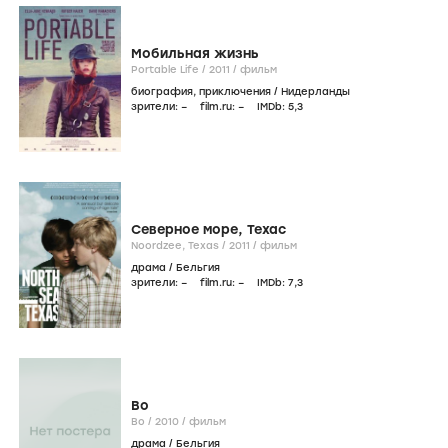
Мобильная жизнь
Portable Life /
2011
/
фильм
биография
,
приключения
/
Нидерланды
зрители:
–
film.ru:
–
IMDb:
5
,3
Северное море, Техас
Noordzee, Texas /
2011
/
фильм
драма
/
Бельгия
зрители:
–
film.ru:
–
IMDb:
7
,3
Bo
Bo /
2010
/
фильм
драма
/
Бельгия