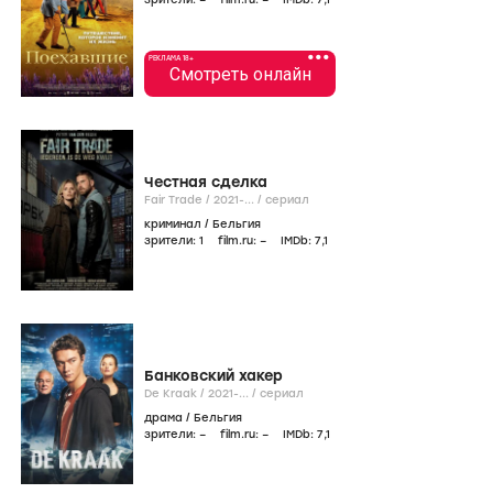
•••
РЕКЛАМА 18+
Смотреть онлайн
Честная сделка
Fair Trade /
2021-...
/
сериал
криминал
/
Бельгия
зрители:
1
film.ru:
–
IMDb:
7
,1
Банковский хакер
De Kraak /
2021-...
/
сериал
драма
/
Бельгия
зрители:
–
film.ru:
–
IMDb:
7
,1