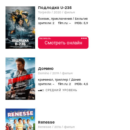
Подлодка U-235
Torpedo /
2020
/
фильм
боевик
,
приключения
/
Бельгия
зрители:
2
film.ru:
–
IMDb:
5
,9
•••
РЕКЛАМА 18+
Смотреть онлайн
Домино
Domino /
2019
/
фильм
криминал
,
триллер
/
Дания
зрители:
–
film.ru:
2
IMDb:
4
,5
СРЕДНИЙ УРОВЕНЬ
Renesse
Renesse /
2016
/
фильм