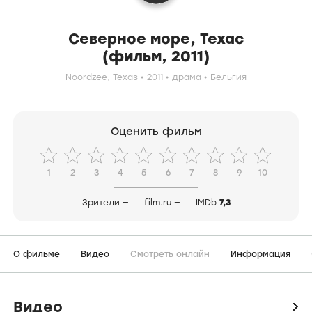
Северное море, Техас
(фильм, 2011)
Noordzee, Texas
2011
драма
Бельгия
Оценить фильм
1
2
3
4
5
6
7
8
9
10
Зрители
—
film.ru
—
IMDb
7,3
О фильме
Видео
Смотреть онлайн
Информация
Видео
icon