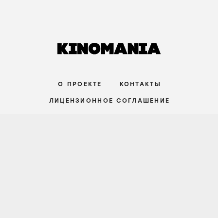
СТАТЬИ
Совершенство на грани срыва. Почему
сериал «Медведь» — не о кухне, а о
поиске ответа, которого не существует
9 июля
НАЧАЛЬНЫЙ УРОВЕНЬ
О ПРОЕКТЕ
КОНТАКТЫ