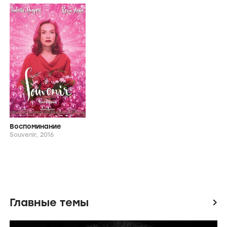
Актеры
Бен Ван ден Гевел
Ева Ван-дер-Гюхт
Тома Куман
Элла-Джун Генрард
Виктор Зайди
Katelijne Damen
От режиссера