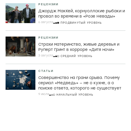
СТАТЬИ
Порнографический лимон,
математическая заумь и убой скота в
фильмах Холлиса Фрэмптона
29 ИЮЛЯ
ПРОДВИНУТЫЙ УРОВЕНЬ
РЕЦЕНЗИИ
Джордж МакКей, корнуоллские рыбаки и
провал во времени в «Розе Невады»
6 августа
ПРОДВИНУТЫЙ УРОВЕНЬ
РЕЦЕНЗИИ
Страхи материнства, живые деревья и
Руперт Гринт в хорроре «Дитя ночи»
3 августа
СРЕДНИЙ УРОВЕНЬ