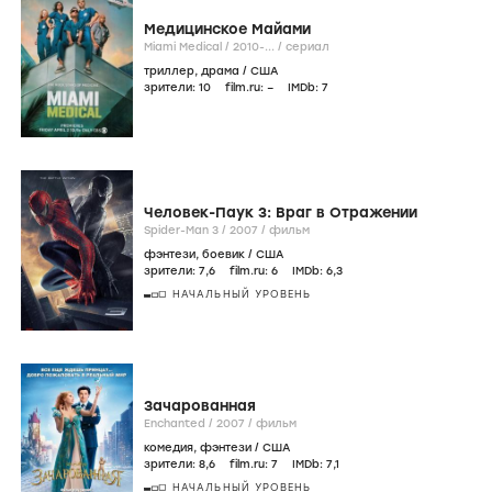
Зловещий особняк
Mansion of Blood /
2013
/
фильм
ужасы
/
США
зрители:
–
film.ru:
–
IMDb:
–
Медицинское Майами
Miami Medical /
2010-...
/
сериал
триллер
,
драма
/
США
зрители:
10
film.ru:
–
IMDb:
7
Человек-Паук 3: Враг в Отражении