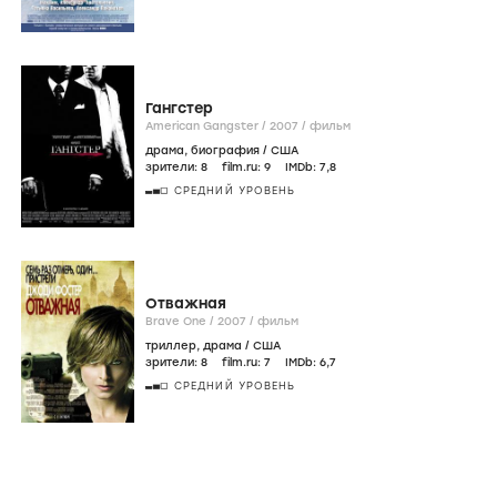
Spider-Man 3 /
2007
/
фильм
фэнтези
,
боевик
/
США
зрители:
7
,6
film.ru:
6
IMDb:
6
,3
НАЧАЛЬНЫЙ УРОВЕНЬ
Зачарованная
Enchanted /
2007
/
фильм
комедия
,
фэнтези
/
США
зрители:
8
,6
film.ru:
7
IMDb:
7
,1
НАЧАЛЬНЫЙ УРОВЕНЬ
Гангстер
American Gangster /
2007
/
фильм
драма
,
биография
/
США
зрители:
8
film.ru:
9
IMDb:
7
,8
СРЕДНИЙ УРОВЕНЬ