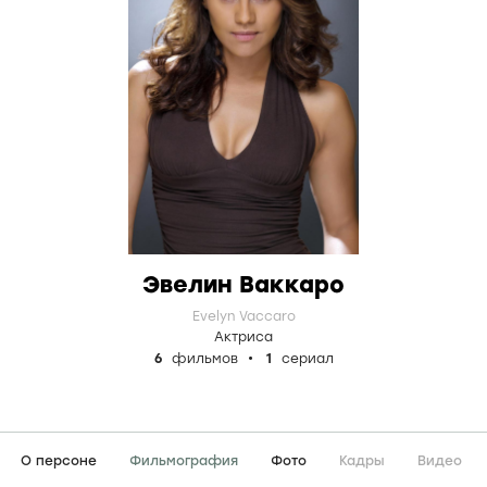
Эвелин Ваккаро
Evelyn Vaccaro
Актриса
6
фильмов
1
сериал
О персоне
Фильмография
Фото
Кадры
Видео