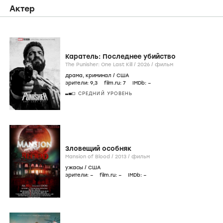
Фильмография
icon
Онлайн
Фильмы
Сериалы
Актер
Каратель: Последнее убийство
The Punisher: One Last Kill /
2026
/
фильм
драма
,
криминал
/
США
зрители:
9
,3
film.ru:
7
IMDb:
–
СРЕДНИЙ УРОВЕНЬ