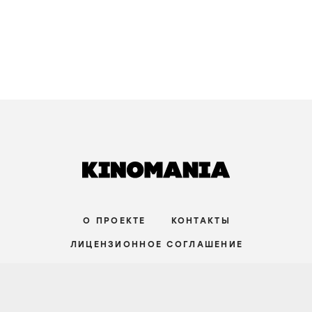
Отважная
Brave One /
2007
/
фильм
триллер
,
драма
/
США
зрители:
8
film.ru:
7
IMDb:
6
,7
СРЕДНИЙ УРОВЕНЬ