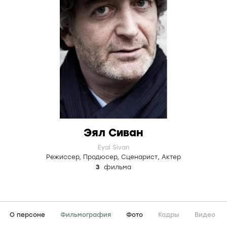
Эял Сиван
Eyal Sivan
Режиссер
,
Продюсер
,
Сценарист
,
Актер
3
фильма
О персоне
Фильмография
Фото
Кадры
Видео