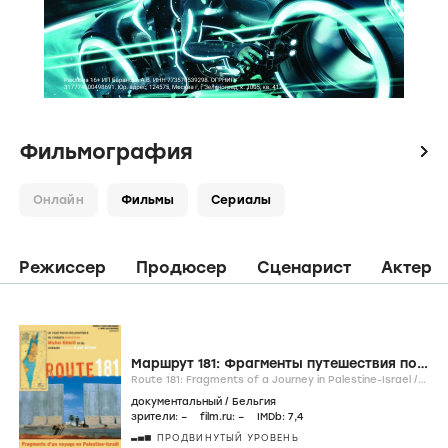
Фильмография
icon
Онлайн
Фильмы
Сериалы
Режиссер
Продюсер
Сценарист
Актер
Маршрут 181: Фрагменты путешествия по
Палестине-Израилю
Route 181: Fragments of a Journey in Palestine-Israel /
2004
/
фильм
документальный
/
Бельгия
зрители:
–
film.ru:
–
IMDb:
7
,4
ПРОДВИНУТЫЙ УРОВЕНЬ