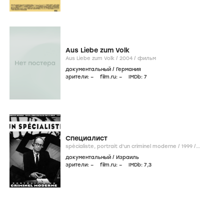
Aus Liebe zum Volk
Aus Liebe zum Volk /
2004
/
фильм
документальный
/
Германия
зрители:
–
film.ru:
–
IMDb:
7
Специалист
spécialiste, portrait d'un criminel moderne /
1999
/
фильм
документальный
/
Израиль
зрители:
–
film.ru:
–
IMDb:
7
,3