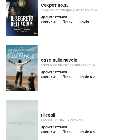
Секрет воды
segreto dell'acqua /
2011
/
фильм
драма
/
Италия
зрители:
–
film.ru:
–
IMDb:
–
casa sulle nuvole
casa sulle nuvole /
2009
/
фильм
драма
/
Италия
зрители:
–
film.ru:
–
IMDb:
5
,2
I liceali
I liceali /
2008-...
/
сериал
драма
/
Италия
зрители:
–
film.ru:
–
IMDb:
6
,6