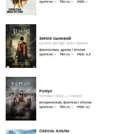
зрители:
–
film.ru:
–
IMDb:
–
Земля сыновей
La terra dei figli /
2021
/
фильм
фантастика
,
драма
/
Италия
зрители:
–
film.ru:
–
IMDb:
6
,3
Ромул
Romulus /
2020-...
/
сериал
исторический
,
фэнтези
/
Италия
зрители:
–
film.ru:
–
IMDb:
6
,1
Сквозь Альпы