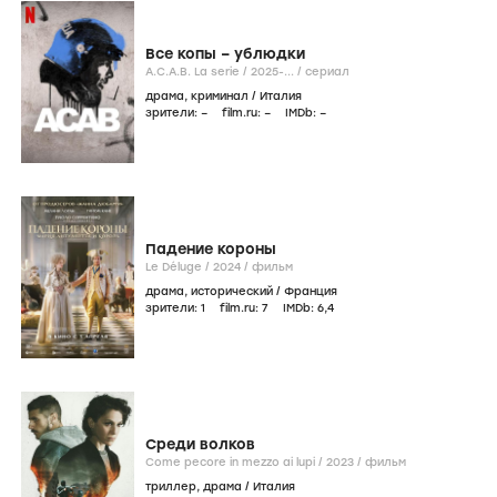
Все копы – ублюдки
A.C.A.B. La serie /
2025-...
/
сериал
драма
,
криминал
/
Италия
зрители:
–
film.ru:
–
IMDb:
–
Падение короны
Le Déluge /
2024
/
фильм
драма
,
исторический
/
Франция
зрители:
1
film.ru:
7
IMDb:
6
,4
Среди волков
Come pecore in mezzo ai lupi /
2023
/
фильм
триллер
,
драма
/
Италия