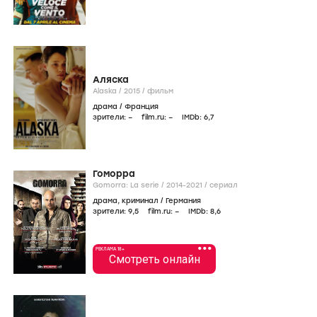
Аляска
Alaska /
2015
/
фильм
драма
/
Франция
зрители:
–
film.ru:
–
IMDb:
6
,7
Гоморра
Gomorra: La serie /
2014-2021
/
сериал
драма
,
криминал
/
Германия
зрители:
9
,5
film.ru:
–
IMDb:
8
,6
•••
РЕКЛАМА 18+
Смотреть онлайн