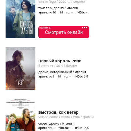
Vite in fuga /
2020-...
/
сериал
триллер
,
драма
/
Италия
зрители:
10
film.ru:
–
IMDb:
–
•••
РЕКЛАМА 18+
Смотреть онлайн
Первый король Рима
Il primo re /
2019
/
фильм
драма
,
исторический
/
Италия
зрители:
1
film.ru:
–
IMDb:
6
,5
Быстрая, как ветер
Veloce come il vento /
2016
/
фильм
спорт
,
драма
/
Италия
зрители:
–
film.ru:
–
IMDb:
7
,5