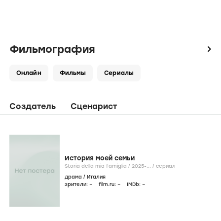
Фильмография
icon
Онлайн
Фильмы
Сериалы
Создатель
Сценарист
История моей семьи
Storia della mia famiglia /
2025-...
/
сериал
драма
/
Италия
зрители:
–
film.ru:
–
IMDb:
–