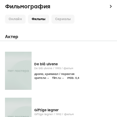
Фильмография
icon
Онлайн
Фильмы
Сериалы
Актер
De blå ulvene
De blå ulvene /
1993
/
фильм
драма
,
криминал
/
Норвегия
зрители:
–
film.ru:
–
IMDb:
5
,4
Giftige løgner
Giftige løgner /
1992
/
фильм