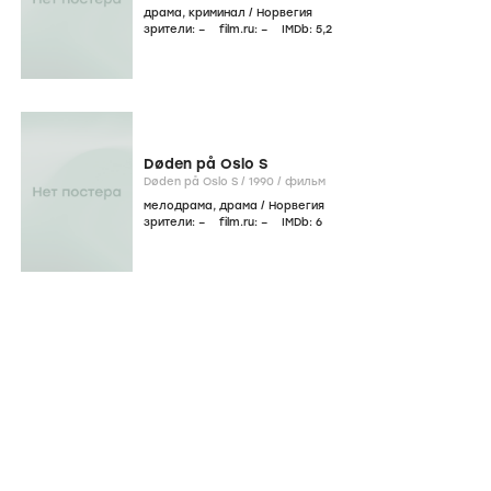
драма
,
криминал
/
Норвегия
зрители:
–
film.ru:
–
IMDb:
5
,2
Døden på Oslo S
Døden på Oslo S /
1990
/
фильм
мелодрама
,
драма
/
Норвегия
зрители:
–
film.ru:
–
IMDb:
6