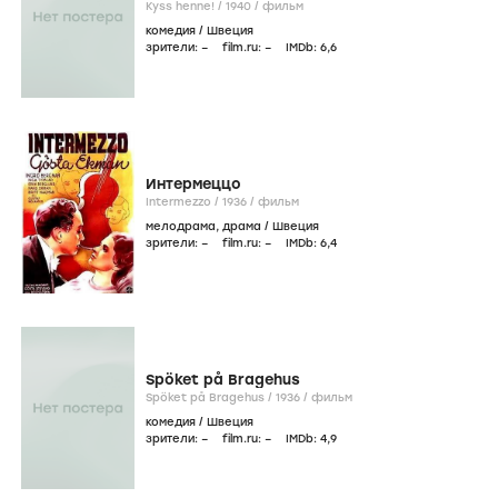
Kyss henne! /
1940
/
фильм
комедия
/
Швеция
зрители:
–
film.ru:
–
IMDb:
6
,6
Интермеццо
Intermezzo /
1936
/
фильм
мелодрама
,
драма
/
Швеция
зрители:
–
film.ru:
–
IMDb:
6
,4
Spöket på Bragehus
Spöket på Bragehus /
1936
/
фильм
комедия
/
Швеция
зрители:
–
film.ru:
–
IMDb:
4
,9