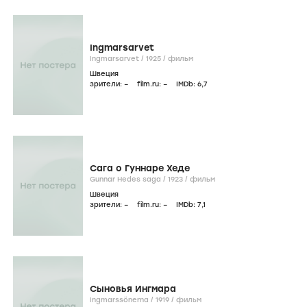
Ingmarsarvet
Ingmarsarvet /
1925
/
фильм
Швеция
зрители:
–
film.ru:
–
IMDb:
6
,7
Сага о Гуннаре Хеде
Gunnar Hedes saga /
1923
/
фильм
Швеция
зрители:
–
film.ru:
–
IMDb:
7
,1
Сыновья Ингмара
Ingmarssönerna /
1919
/
фильм