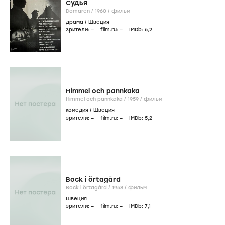
Судья
Domaren /
1960
/
фильм
драма
/
Швеция
зрители:
–
film.ru:
–
IMDb:
6
,2
Himmel och pannkaka
Himmel och pannkaka /
1959
/
фильм
комедия
/
Швеция
зрители:
–
film.ru:
–
IMDb:
5
,2
Bock i örtagård
Bock i örtagård /
1958
/
фильм
Швеция
зрители:
–
film.ru:
–
IMDb:
7
,1