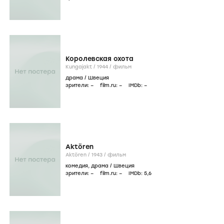
Королевская охота
Kungajakt /
1944
/
фильм
драма
/
Швеция
зрители:
–
film.ru:
–
IMDb:
–
Aktören
Aktören /
1943
/
фильм
комедия
,
драма
/
Швеция
зрители:
–
film.ru:
–
IMDb:
5
,6