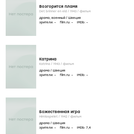
Возгорится пламя
Det brinner en eld /
1943
/
фильм
драма
,
военный
/
Швеция
зрители:
–
film.ru:
–
IMDb:
–
Катрина
Katrina /
1943
/
фильм
драма
/
Швеция
зрители:
–
film.ru:
–
IMDb:
–
Божественная игра
Himlaspelet /
1942
/
фильм
драма
/
Швеция
зрители:
–
film.ru:
–
IMDb:
7
,4