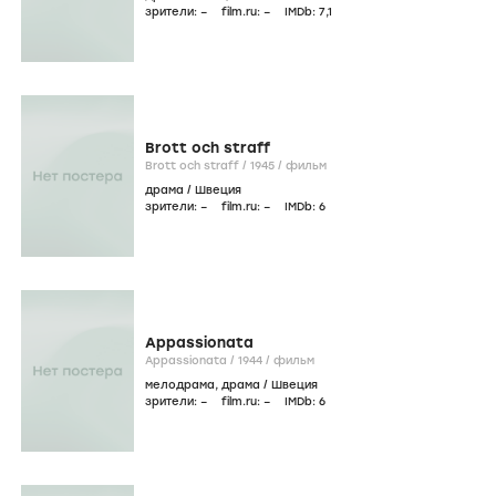
зрители:
–
film.ru:
–
IMDb:
7
,1
Brott och straff
Brott och straff /
1945
/
фильм
драма
/
Швеция
зрители:
–
film.ru:
–
IMDb:
6
Appassionata
Appassionata /
1944
/
фильм
мелодрама
,
драма
/
Швеция
зрители:
–
film.ru:
–
IMDb:
6