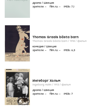
драма
/
Швеция
зрители:
–
film.ru:
–
IMDb:
7
,1
Thomas Graals bästa barn
Thomas Graals bästa barn /
1918
/
фильм
комедия
/
Швеция
зрители:
–
film.ru:
–
IMDb:
6
,3
Ингеборг Хольм
Ingeborg Holm /
1913
/
фильм
драма
/
Швеция
зрители:
–
film.ru:
–
IMDb:
7