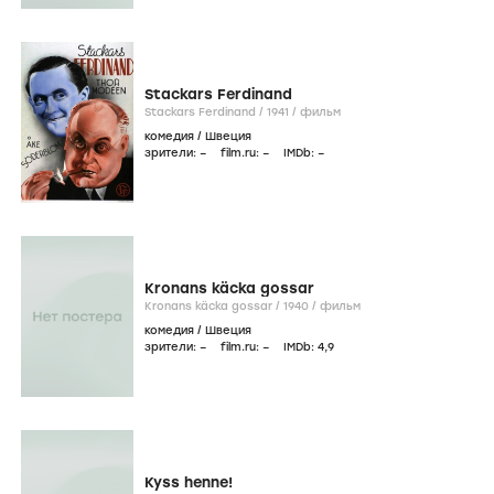
Stackars Ferdinand
Stackars Ferdinand /
1941
/
фильм
комедия
/
Швеция
зрители:
–
film.ru:
–
IMDb:
–
Kronans käcka gossar
Kronans käcka gossar /
1940
/
фильм
комедия
/
Швеция
зрители:
–
film.ru:
–
IMDb:
4
,9
Kyss henne!