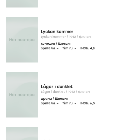
Lyckan kommer
Lyckan kommer /
1942
/
фильм
комедия
/
Швеция
зрители:
–
film.ru:
–
IMDb:
4
,8
Lågor i dunklet
Lågor i dunklet /
1942
/
фильм
драма
/
Швеция
зрители:
–
film.ru:
–
IMDb:
6
,5