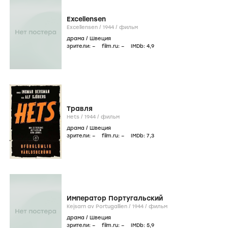
Excellensen
Excellensen /
1944
/
фильм
драма
/
Швеция
зрители:
–
film.ru:
–
IMDb:
4
,9
Травля
Hets /
1944
/
фильм
драма
/
Швеция
зрители:
–
film.ru:
–
IMDb:
7
,3
Император Португальский
Kejsarn av Portugallien /
1944
/
фильм
драма
/
Швеция
зрители:
–
film.ru:
–
IMDb:
5
,9