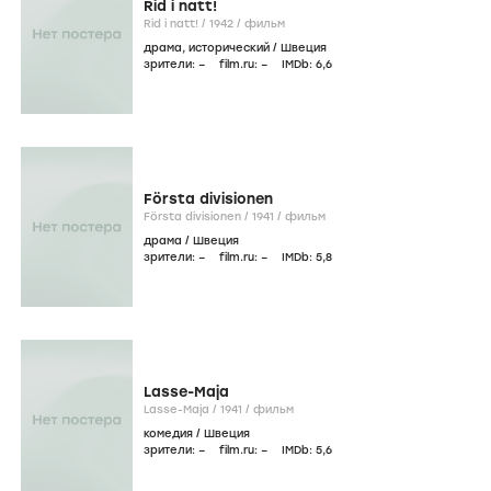
Rid i natt!
Rid i natt! /
1942
/
фильм
драма
,
исторический
/
Швеция
зрители:
–
film.ru:
–
IMDb:
6
,6
Första divisionen
Första divisionen /
1941
/
фильм
драма
/
Швеция
зрители:
–
film.ru:
–
IMDb:
5
,8
Lasse-Maja
Lasse-Maja /
1941
/
фильм
комедия
/
Швеция
зрители:
–
film.ru:
–
IMDb:
5
,6