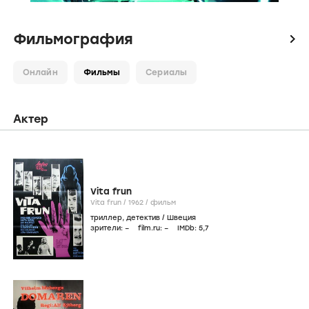
Фильмография
icon
Онлайн
Фильмы
Сериалы
Актер
Vita frun
Vita frun /
1962
/
фильм
триллер
,
детектив
/
Швеция
зрители:
–
film.ru:
–
IMDb:
5
,7