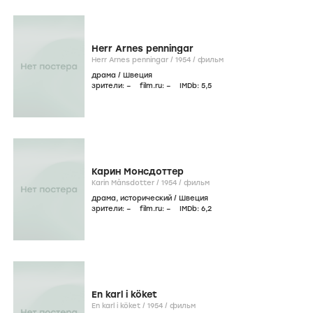
Herr Arnes penningar
Herr Arnes penningar /
1954
/
фильм
драма
/
Швеция
зрители:
–
film.ru:
–
IMDb:
5
,5
Карин Монсдоттер
Karin Månsdotter /
1954
/
фильм
драма
,
исторический
/
Швеция
зрители:
–
film.ru:
–
IMDb:
6
,2
En karl i köket
En karl i köket /
1954
/
фильм