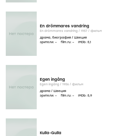
En drömmares vandring
En drömmares vandring /
1957
/
фильм
драма
,
биография
/
Швеция
зрители:
–
film.ru:
–
IMDb:
5
,1
Egen ingång
Egen ingång /
1956
/
фильм
драма
/
Швеция
зрители:
–
film.ru:
–
IMDb:
5
,9
Kulla-Gulla