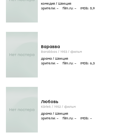
комедия
/
Швеция
зрители:
–
film.ru:
–
IMDb:
5
,9
Варавва
Barabbas /
1953
/
фильм
драма
/
Швеция
зрители:
–
film.ru:
–
IMDb:
6
,3
Любовь
Kärlek /
1952
/
фильм
драма
/
Швеция
зрители:
–
film.ru:
–
IMDb:
–