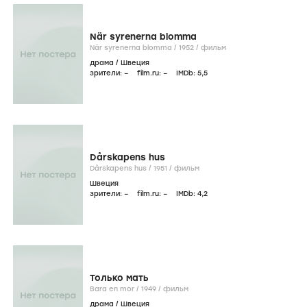
När syrenerna blomma
När syrenerna blomma /
1952
/
фильм
драма
/
Швеция
зрители:
–
film.ru:
–
IMDb:
5
,5
Dårskapens hus
Dårskapens hus /
1951
/
фильм
Швеция
зрители:
–
film.ru:
–
IMDb:
4
,2
Только мать
Bara en mor /
1949
/
фильм
драма
/
Швеция