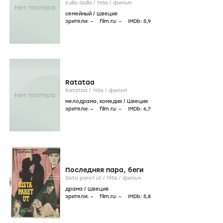
Kulla-Gulla /
1956
/
фильм
семейный
/
Швеция
зрители:
–
film.ru:
–
IMDb:
5
,9
Ratataa
Ratataa /
1956
/
фильм
мелодрама
,
комедия
/
Швеция
зрители:
–
film.ru:
–
IMDb:
6
,7
Последняя пара, беги
Sista paret ut /
1956
/
фильм
драма
/
Швеция
зрители:
–
film.ru:
–
IMDb:
5
,8