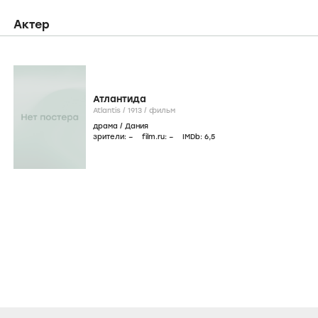
Актер
Атлантида
Atlantis /
1913
/
фильм
драма
/
Дания
зрители:
–
film.ru:
–
IMDb:
6
,5