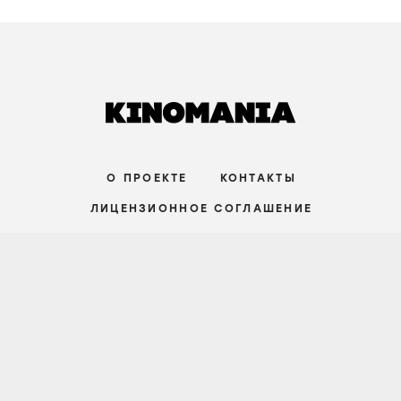
семейный
/
Великобритания
зрители:
–
film.ru:
–
IMDb:
–