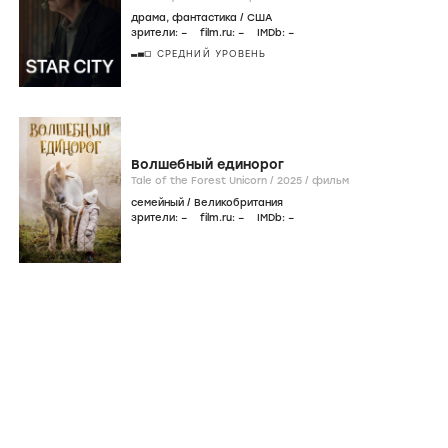
Дошкольное образование
Preschool /
2026
/
фильм
комедия
/
США
зрители:
–
film.ru:
–
IMDb:
–
Звёздный городок
Star City /
2026-...
/
сериал
драма
,
фантастика
/
США
зрители:
–
film.ru:
–
IMDb:
–
СРЕДНИЙ УРОВЕНЬ
Волшебный единорог
Tale of the Forest Unicorn /
2025
/
фильм