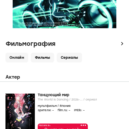
Фильмография
icon
Онлайн
Фильмы
Сериалы
Актер
Танцующий мир
The World is Dancing /
2026-...
/
сериал
мультфильм
/
Япония
зрители:
–
film.ru:
–
IMDb:
–
•••
РЕКЛАМА 18+