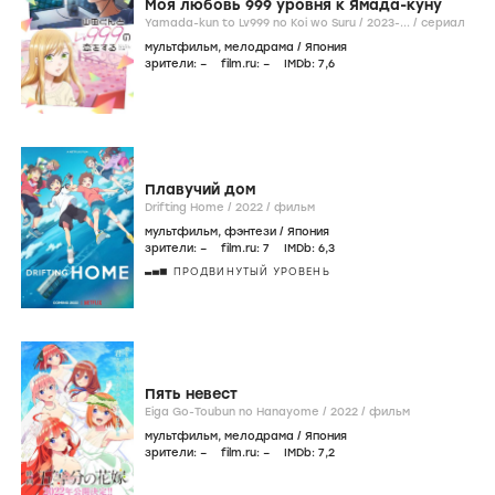
Моя любовь 999 уровня к Ямада-куну
Yamada-kun to Lv999 no Koi wo Suru /
2023-...
/
сериал
мультфильм
,
мелодрама
/
Япония
зрители:
–
film.ru:
–
IMDb:
7
,6
Плавучий дом
Drifting Home /
2022
/
фильм
мультфильм
,
фэнтези
/
Япония
зрители:
–
film.ru:
7
IMDb:
6
,3
ПРОДВИНУТЫЙ УРОВЕНЬ
Пять невест
Eiga Go-Toubun no Hanayome /
2022
/
фильм
мультфильм
,
мелодрама
/
Япония
зрители:
–
film.ru:
–
IMDb:
7
,2