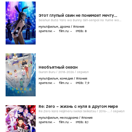
Этот глупый свин не понимает мечту
девочки-зайки
Seishun Buta Yaro wa Bunny Girl-senpai no Yume wo
Minai /
2018
/
сериал
мультфильм
,
драма
/
Япония
зрители:
–
film.ru:
–
IMDb:
8
Необъятный океан
Guran Buru /
2018-2026
/
сериал
мультфильм
,
комедия
/
Япония
зрители:
–
film.ru:
–
IMDb:
7
,9
Re: Zero – жизнь с нуля в другом мире
Re:Zero kara Hajimeru Isekai Seikatsu /
2016-...
/
сериал
мультфильм
,
мелодрама
/
Япония
зрители:
–
film.ru:
–
IMDb:
8
,1