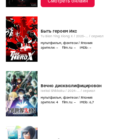
Смотреть онлайн
Быть героем Икс
Tu Bian Ying Xiong X /
2025-...
/
сериал
мультфильм
,
фэнтези
/
Япония
зрители:
–
film.ru:
–
IMDb:
–
Вечно дисквалифицирован
Isekai Shikkaku /
2024-...
/
сериал
мультфильм
,
фэнтези
/
Япония
зрители:
4
film.ru:
–
IMDb:
6
,7