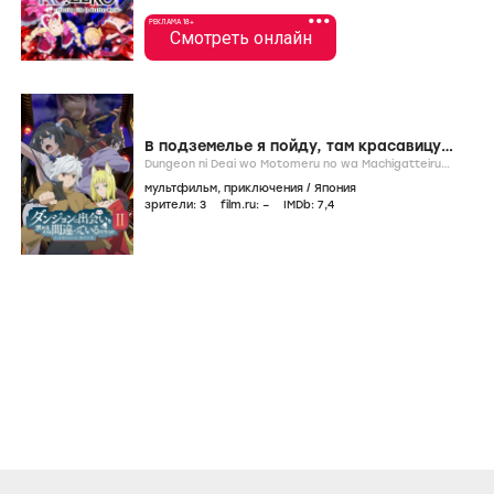
•••
РЕКЛАМА 18+
Смотреть онлайн
В подземелье я пойду, там красавицу
найду
Dungeon ni Deai wo Motomeru no wa Machigatteiru
Darou ka /
2015-...
/
сериал
мультфильм
,
приключения
/
Япония
зрители:
3
film.ru:
–
IMDb:
7
,4