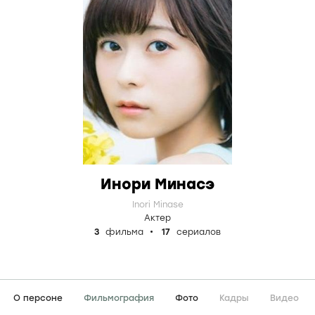
Инори Минасэ
Inori Minase
Актер
3
фильма
17
сериалов
О персоне
Фильмография
Фото
Кадры
Видео