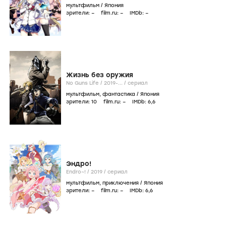
мультфильм
/
Япония
зрители:
–
film.ru:
–
IMDb:
–
Жизнь без оружия
No Guns Life /
2019-...
/
сериал
мультфильм
,
фантастика
/
Япония
зрители:
10
film.ru:
–
IMDb:
6
,6
Эндро!
Endro~! /
2019
/
сериал
мультфильм
,
приключения
/
Япония
зрители:
–
film.ru:
–
IMDb:
6
,6