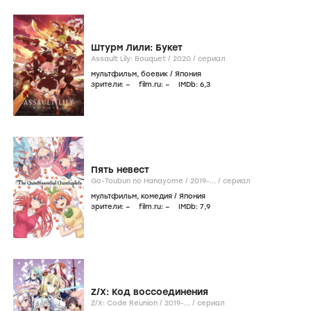
Штурм Лили: Букет
Assault Lily: Bouquet /
2020
/
сериал
мультфильм
,
боевик
/
Япония
зрители:
–
film.ru:
–
IMDb:
6
,3
Пять невест
Go-Toubun no Hanayome /
2019-...
/
сериал
мультфильм
,
комедия
/
Япония
зрители:
–
film.ru:
–
IMDb:
7
,9
Z/X: Код воссоединения
Z/X: Code Reunion /
2019-...
/
сериал