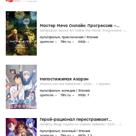
Мастер Меча Онлайн: Прогрессив –
Скерцо глубокой ночи
Gekijouban Sword Art Online the Movie: Progressive –
Kuraki Yuuyami no Scherzo /
2022
/
фильм
мультфильм
,
приключения
/
Япония
зрители:
–
film.ru:
–
IMDb:
–
Непостижимая Ахарэн
Aharen-san wa hakarenai /
2022-...
/
сериал
мультфильм
,
комедия
/
Япония
зрители:
–
film.ru:
–
IMDb:
7
Герой-рационал перестраивает
королевство
Genjitsu Shugi Yuusha no Oukoku Saikenki /
2021-...
/
сериал
мультфильм
,
военный
/
Япония
зрители:
–
film.ru:
–
IMDb:
7
,3