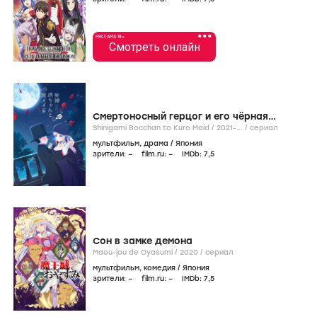
•••
РЕКЛАМА 18+
Смотреть онлайн
Смертоносный герцог и его чёрная
горничная
Shinigami Bocchan to Kuro Maid /
2021-...
/
сериал
мультфильм
,
драма
/
Япония
зрители:
–
film.ru:
–
IMDb:
7
,5
Сон в замке демона
Maou-jou de Oyasumi /
2020
/
сериал
мультфильм
,
комедия
/
Япония
зрители:
–
film.ru:
–
IMDb:
7
,5