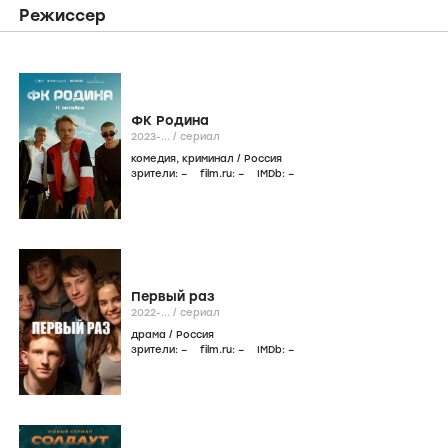
Режиссер
ФК Родина
2023-...
/
сериал
комедия
,
криминал
/
Россия
зрители:
–
film.ru:
–
IMDb:
–
Первый раз
2022-...
/
сериал
драма
/
Россия
зрители:
–
film.ru:
–
IMDb:
–