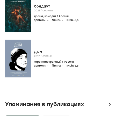
Солдаут
2021
/
сериал
драма
,
комедия
/
Россия
зрители:
–
film.ru:
–
IMDb:
6
,5
Дым
2017
/
фильм
короткометражный
/
Россия
зрители:
–
film.ru:
–
IMDb:
5
,8
Упоминания в публикациях
icon