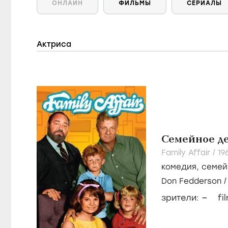
ОНЛАЙН
ФИЛЬМЫ
СЕРИАЛЫ
Актриса
Семейное д
Family Affair /
19
комедия
,
семей
Don Fedderson
–
зрители:
fi