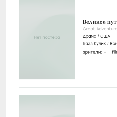
Великое пу
Great Adventure
драма
/
США
Базз Кулик
/
Ва
–
зрители:
fi