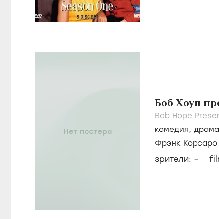
Боб Хоуп пр
Bob Hope Presen
комедия
,
драма
Фрэнк Корсаро
–
зрители:
fi