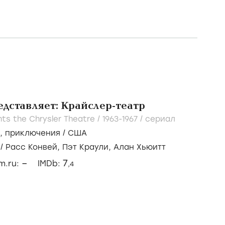
едставляет: Крайслер-театр
ts the Chrysler Theatre /
1963-1967
/
сериал
,
приключения
/
США
/
Расс Конвей,
Пэт Краули,
Алан Хьюитт
–
7
lm.ru:
IMDb:
,4