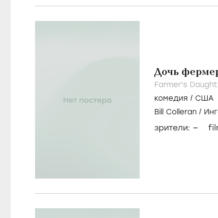
Дочь ферме
Farmer's Daught
комедия
/
США
Bill Colleran
/
Инг
–
зрители:
fi