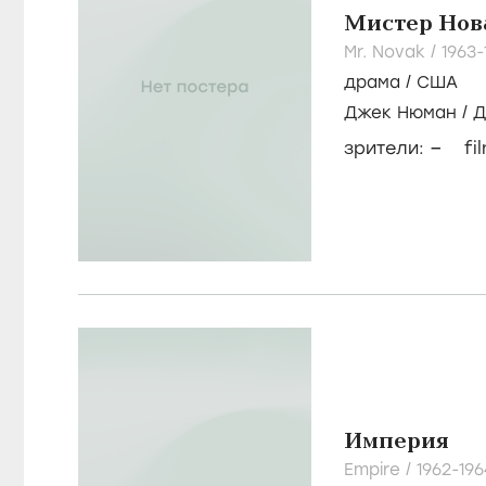
Мистер Нов
Mr. Novak /
1963
драма
/
США
Джек Нюман
/
Д
Мередит
–
зрители:
fi
Империя
Empire /
1962-19