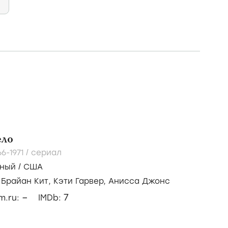
ело
66-1971
/
сериал
ный
/
США
/
Брайан Кит,
Кэти Гарвер,
Анисса Джонс
–
7
lm.ru:
IMDb: