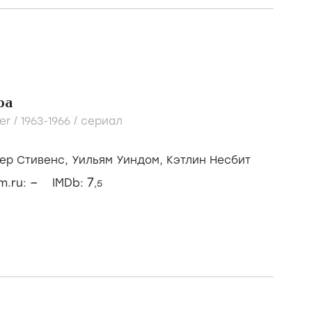
ра
er /
1963-1966
/
сериал
ер Стивенс,
Уильям Уиндом,
Кэтлин Несбит
–
7
lm.ru:
IMDb:
,5