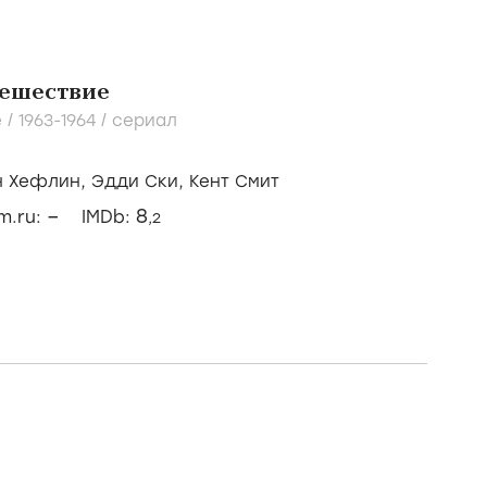
тешествие
 /
1963-1964
/
сериал
н Хефлин,
Эдди Ски,
Кент Смит
–
8
lm.ru:
IMDb:
,2