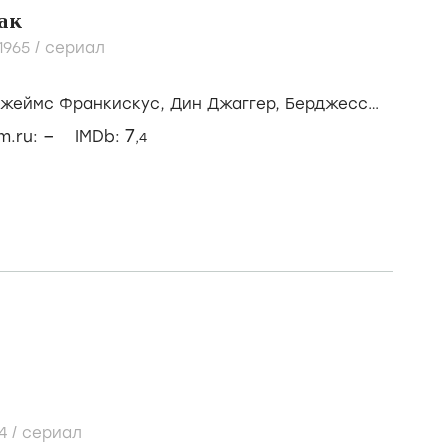
ак
-1965
/
сериал
жеймс Франкискус,
Дин Джаггер,
Берджесс
–
7
lm.ru:
IMDb:
,4
64
/
сериал