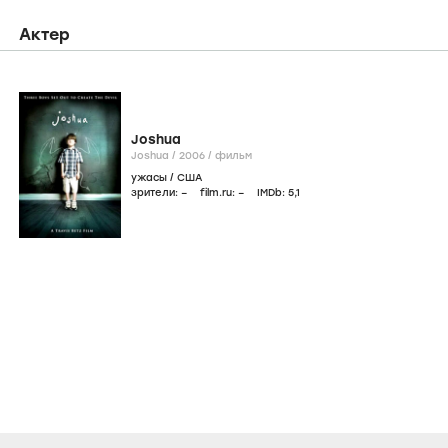
Актер
Joshua
Joshua /
2006
/
фильм
ужасы
/
США
зрители:
–
film.ru:
–
IMDb:
5
,1