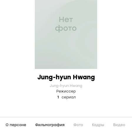
Jung-hyun Hwang
Jung-hyun Hwang
Режиссер
1
сериал
О персоне
Фильмография
Фото
Кадры
Видео