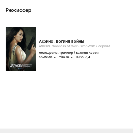
Режиссер
Афина: Богиня войны
Athena: Goddess of War /
2010-2011
/
сериал
мелодрама
,
триллер
/
Южная Корея
зрители:
–
film.ru:
–
IMDb:
6
,4