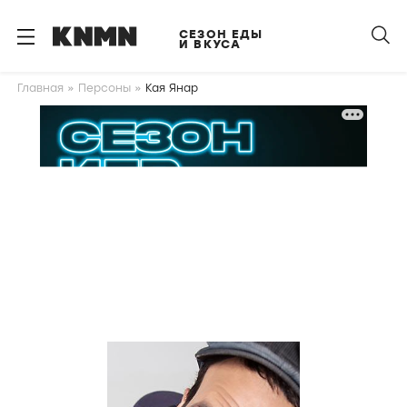
S
k
СЕЗОН ЕДЫ
И ВКУСА
i
p
Главная
Персоны
Кая Янар
t
o
m
a
i
n
c
o
n
t
e
n
t