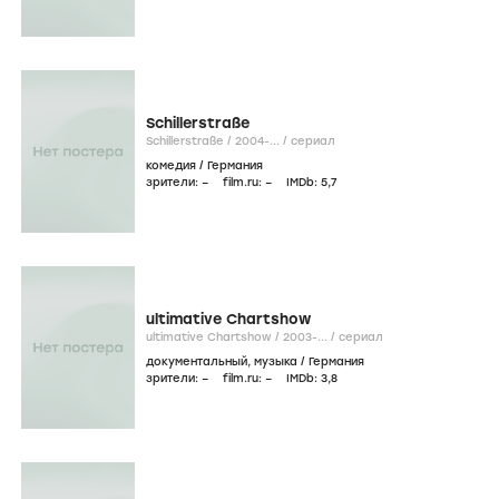
Schillerstraße
Schillerstraße /
2004-...
/
сериал
комедия
/
Германия
зрители:
–
film.ru:
–
IMDb:
5
,7
ultimative Chartshow
ultimative Chartshow /
2003-...
/
сериал
документальный
,
музыка
/
Германия
зрители:
–
film.ru:
–
IMDb:
3
,8