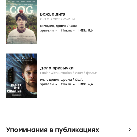
Божье дитя
C.O.G. /
2013
/
фильм
комедия
,
драма
/
США
зрители:
–
film.ru:
–
IMDb:
5
,6
Дело привычки
Easier with Practice /
2009
/
фильм
мелодрама
,
драма
/
США
зрители:
–
film.ru:
–
IMDb:
6
,4
Упоминания в публикациях
icon