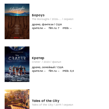
Бороуз
The Boroughs /
2026-...
/
сериал
драма
,
фэнтези
/
США
зрители:
–
film.ru:
7
IMDb:
–
Кратер
Crater /
2023
/
фильм
драма
,
семейный
/
США
зрители:
–
film.ru:
–
IMDb:
5
,4
Tales of the City
Tales of the City /
2019
/
сериал