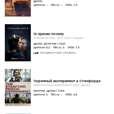
драма
зрители:
–
film.ru:
–
IMDb:
7
,4
13 причин почему
13 Reasons Why /
2017-2020
/
сериал
драма
,
детектив
/
США
зрители:
8
,3
film.ru:
5
IMDb:
7
,5
ПРОДВИНУТЫЙ УРОВЕНЬ
Тюремный эксперимент в Стэнфорде
Stanford Prison Experiment /
2015
/
фильм
триллер
,
драма
/
США
зрители:
5
film.ru:
–
IMDb:
6
,8