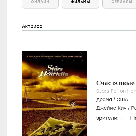
ОНЛАЙН
ФИЛЬМЫ
СЕРИАЛЫ
Актриса
Счастливые 
Stars Fell on Hen
драма
/
США
Джеймс Кич
/
Р
–
зрители:
fi