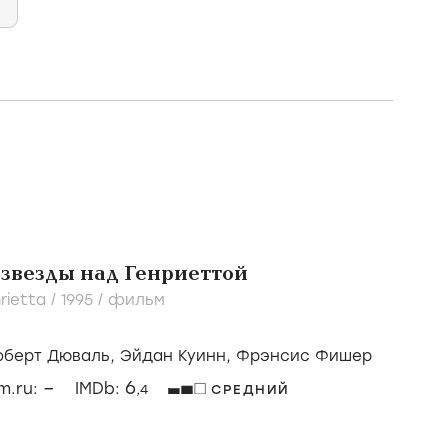
звезды над Генриеттой
rietta /
1995
/
фильм
оберт Дюваль,
Эйдан Куинн,
Фрэнсис Фишер
–
6
lm.ru:
IMDb:
,4
СРЕДНИЙ