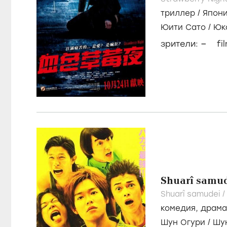
триллер
/
Япон
Юити Сато
/
Юк
–
зрители:
fi
Shuarî samu
Shuarî samudei 
комедия
,
драма
Шун Огури
/
Шу