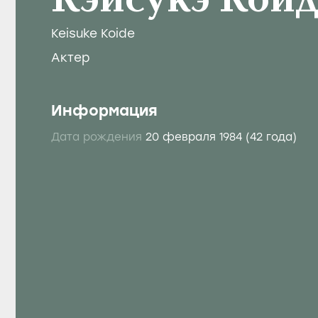
Кэисукэ Коид
Keisuke Koide
Актер
Информация
Дата рождения
20 февраля 1984
(42 года)