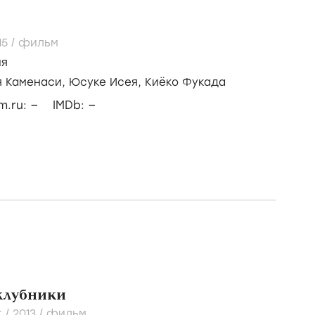
15
/
фильм
ия
я Каменаси,
Юсуке Исея,
Киёко Фукада
–
–
lm.ru:
IMDb:
клубники
t /
2013
/
фильм