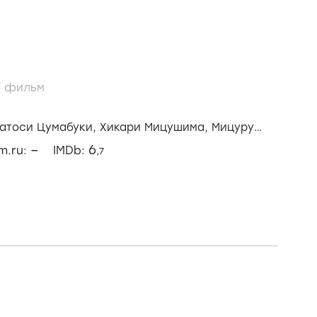
/
фильм
атоси Цумабуки,
Хикари Мицушима,
Мицуру
–
6
lm.ru:
IMDb:
,7