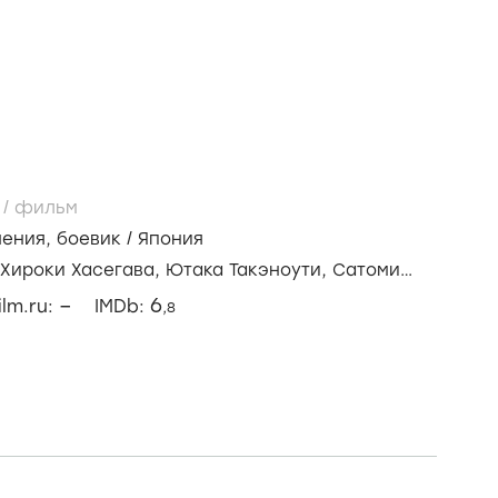
6
/
фильм
чения
,
боевик
/
Япония
Хироки Хасегава,
Ютака Такэноути,
Сатоми
–
6
ilm.ru:
IMDb:
,8