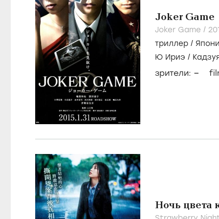
Joker Game
Joker Game /
20
триллер
/
Япон
Ю Ириэ
/
Кадзу
–
зрители:
fi
Ночь цвета 
Strawberry Nigh