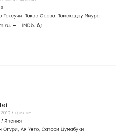
ия
о Такеучи,
Такао Осава,
Томокадзу Миура
–
6
lm.ru:
IMDb:
,1
dei
/
2010
/
фильм
/
Япония
н Огури,
Ая Уето,
Сатоси Цумабуки