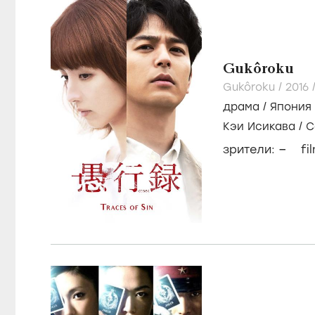
Gukôroku
Gukôroku /
2016
драма
/
Япония
Кэи Исикава
/
С
Хирата
–
зрители:
fi