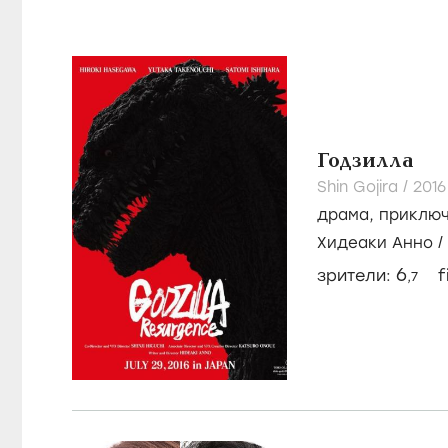
Годзилла
Shin Gojira /
201
драма
,
приклю
Хидеаки Анно
/
Исихара
6
зрители:
f
,7