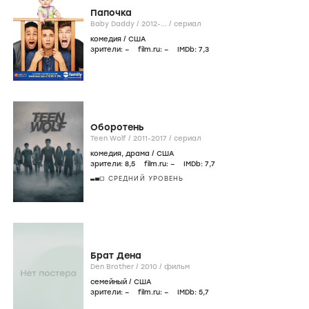
Папочка
Baby Daddy /
2012-...
/
сериал
комедия
/
США
зрители:
–
film.ru:
–
IMDb:
7
,3
Оборотень
Teen Wolf /
2011-2017
/
сериал
комедия
,
драма
/
США
зрители:
8
,5
film.ru:
–
IMDb:
7
,7
СРЕДНИЙ УРОВЕНЬ
Брат Дена
Den Brother /
2010
/
фильм
семейный
/
США
зрители:
–
film.ru:
–
IMDb:
5
,7