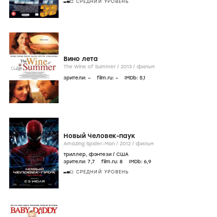
СРЕДНИЙ УРОВЕНЬ
Вино лета
The Wine of Summer /
2013
/
фильм
зрители:
–
film.ru:
–
IMDb:
5
,1
Новый Человек-паук
Amazing Spider-Man /
2012
/
фильм
триллер
,
фэнтези
/
США
зрители:
7
,7
film.ru:
8
IMDb:
6
,9
СРЕДНИЙ УРОВЕНЬ