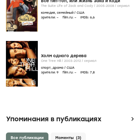
Все тип-топ, или жизнь Зака и Коди
The Suite Life of Zack and Cody /
2005-2008
/
сериал
комедия
,
семейный
/
США
зрители:
–
film.ru:
–
IMDb:
6
,6
Холм одного дерева
One Tree Hill /
2003-2012
/
сериал
спорт
,
драма
/
США
зрители:
9
film.ru:
–
IMDb:
7
,8
Упоминания в публикациях
icon
Все публикации
Моменты
(3)