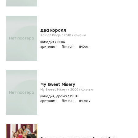
Два короля
Pair of Kings /
2010
/
фильм
комедия
/
США
зрители:
–
film.ru:
–
IMDb:
–
My Sweet Misery
My Sweet Misery /
2009
/
фильм
комедия
,
драма
/
США
зрители:
–
film.ru:
–
IMDb:
7