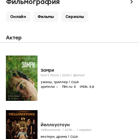
Фильмография
icon
Онлайн
Фильмы
Сериалы
Актер
Замри
Don't Move /
2024
/
фильм
ужасы
,
триллер
/
США
зрители:
–
film.ru:
5
IMDb:
5
,8
Йеллоустоун
Yellowstone /
2018-...
/
сериал
вестерн
,
драма
/
США