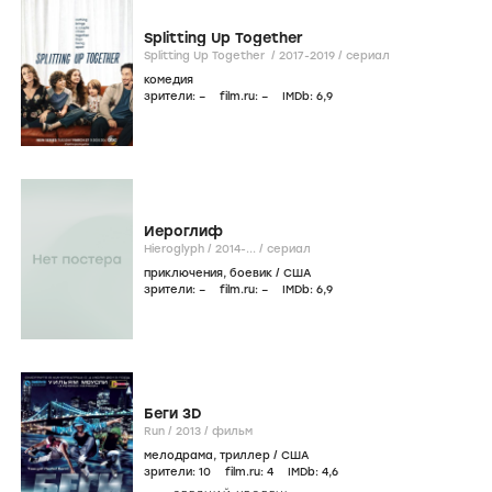
Splitting Up Together
Splitting Up Together /
2017-2019
/
сериал
комедия
зрители:
–
film.ru:
–
IMDb:
6
,9
Иероглиф
Hieroglyph /
2014-...
/
сериал
приключения
,
боевик
/
США
зрители:
–
film.ru:
–
IMDb:
6
,9
Беги 3D
Run /
2013
/
фильм
мелодрама
,
триллер
/
США
зрители:
10
film.ru:
4
IMDb:
4
,6