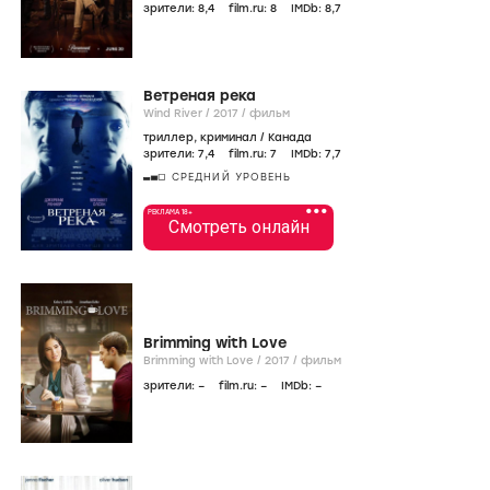
зрители:
8
,4
film.ru:
8
IMDb:
8
,7
Ветреная река
Wind River /
2017
/
фильм
триллер
,
криминал
/
Канада
зрители:
7
,4
film.ru:
7
IMDb:
7
,7
СРЕДНИЙ УРОВЕНЬ
•••
РЕКЛАМА 18+
Смотреть онлайн
Brimming with Love
Brimming with Love /
2017
/
фильм
зрители:
–
film.ru:
–
IMDb:
–