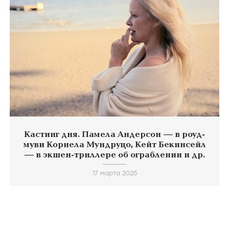
Кастинг дня. Памела Андерсон — в роуд-
муви Корнела Мундруцо, Кейт Бекинсейл
— в экшен-триллере об ограблении и др.
17 марта 2025