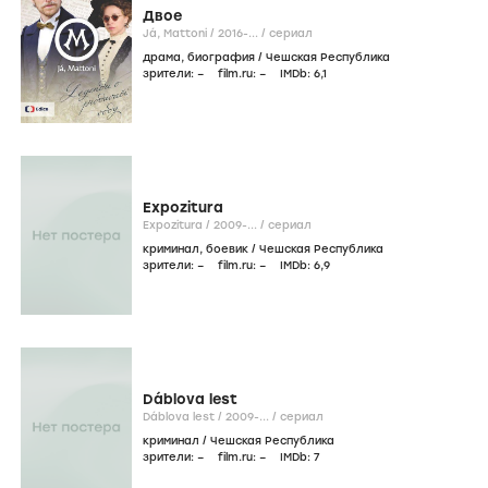
Двое
Já, Mattoni /
2016-...
/
сериал
драма
,
биография
/
Чешская Республика
зрители:
–
film.ru:
–
IMDb:
6
,1
Expozitura
Expozitura /
2009-...
/
сериал
криминал
,
боевик
/
Чешская Республика
зрители:
–
film.ru:
–
IMDb:
6
,9
Dáblova lest
Dáblova lest /
2009-...
/
сериал
криминал
/
Чешская Республика
зрители:
–
film.ru:
–
IMDb:
7