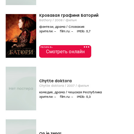
Кровавая графиня Баторий
Bathory /
2008
/
фильм
фэнтези
,
драма
/
Словакия
зрители:
–
film.ru:
–
IMDb:
5
,7
•••
РЕКЛАМА 18+
Смотреть онлайн
Chytte doktora
Chytte doktora /
2007
/
фильм
комедия
,
драма
/
Чешская Республика
зрители:
–
film.ru:
–
IMDb:
5
,3
On je zena!