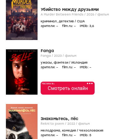
Убийство между друзьями
A Murder Between Friends /
2026
/
фильм
криминал
,
детектив
/
США
зрители:
–
film.ru:
–
IMDb:
3
,6
Fanga
Fanga /
2023
/
фильм
ужасы
,
фэнтези
/
Исландия
зрители:
–
film.ru:
–
IMDb:
–
•••
РЕКЛАМА 18+
Смотреть онлайн
Знакомьтесь, пёс
Řekni to psem /
2022
/
фильм
мелодрама
,
комедия
/
Чехословакия
зрители:
–
film.ru:
–
IMDb:
5