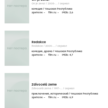
On je zena! /
2005-...
/
сериал
комедия
/
Чешская Республика
зрители:
–
film.ru:
–
IMDb:
2
,6
Redakce
Redakce /
2004-...
/
сериал
комедия
,
драма
/
Чешская Республика
зрители:
–
film.ru:
–
IMDb:
4
,7
Zdivocelá zeme
Zdivocelá zeme /
1997-...
/
сериал
приключения
,
исторический
/
Чешская Республика
зрители:
–
film.ru:
–
IMDb:
6
,9