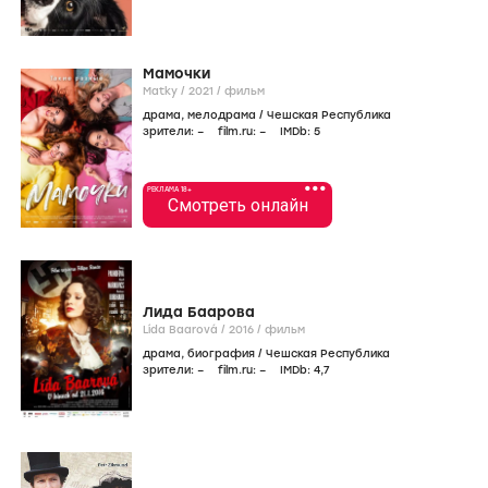
Мамочки
Matky /
2021
/
фильм
драма
,
мелодрама
/
Чешская Республика
зрители:
–
film.ru:
–
IMDb:
5
•••
РЕКЛАМА 18+
Смотреть онлайн
Лида Баарова
Lída Baarová /
2016
/
фильм
драма
,
биография
/
Чешская Республика
зрители:
–
film.ru:
–
IMDb:
4
,7