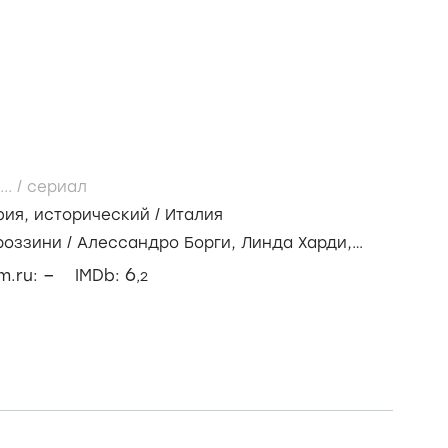
...
/
сериал
фия
,
исторический
/
Италия
роззини
/
Алессандро Борги,
Линда Харди,
с
–
6
lm.ru:
IMDb:
,2