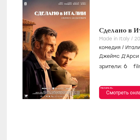
Сделано в И
Made in Italy /
2
комедия
/
Итал
Джеймс Д'Арси
Ричардсон
6
зрители:
fi
РЕКЛАМА 18+
Смотреть онл