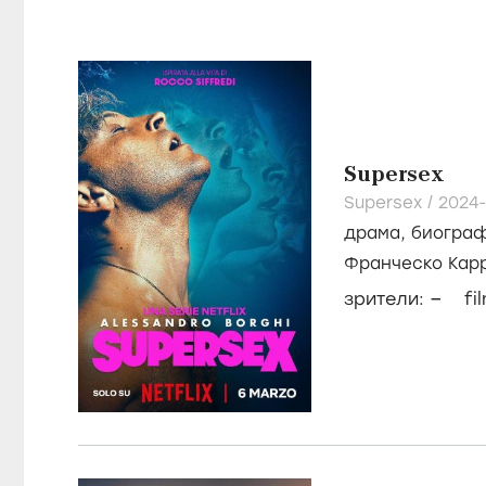
Supersex
Supersex /
2024-
драма
,
биогра
Франческо Кар
Дэвид Каммено
–
зрители:
fi