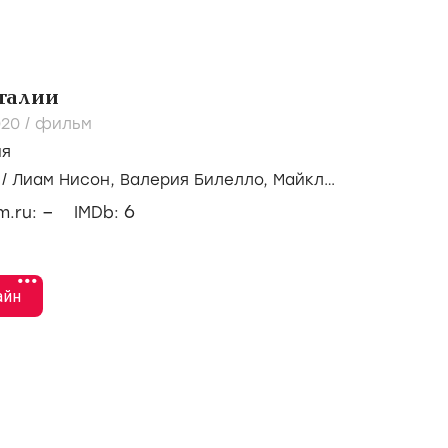
талии
020
/
фильм
ия
/
Лиам Нисон,
Валерия Билелло,
Майкл
–
6
lm.ru:
IMDb:
•••
айн