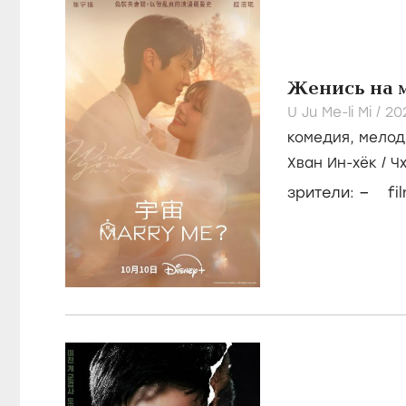
Женись на 
U Ju Me-li Mi /
202
комедия
,
мелод
Хван Ин-хёк
/
Ч
–
зрители:
fi