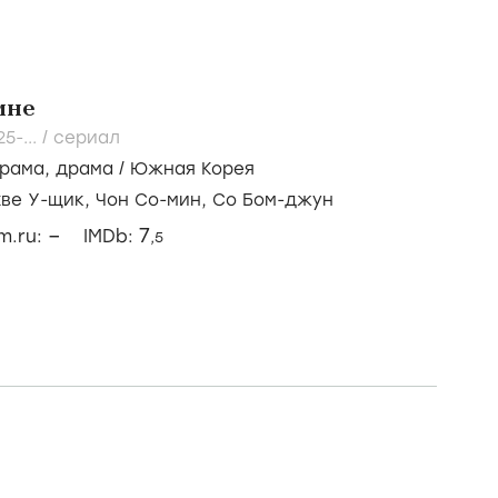
мне
5-...
/
сериал
рама
,
драма
/
Южная Корея
хве У-щик,
Чон Со-мин,
Со Бом-джун
–
7
lm.ru:
IMDb:
,5