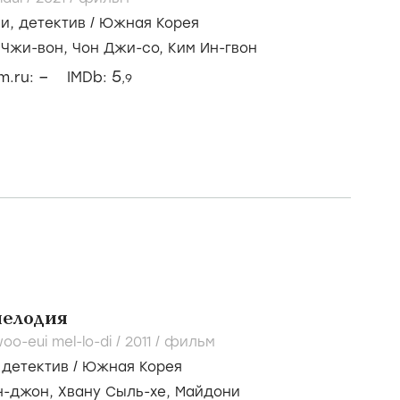
зи
,
детектив
/
Южная Корея
 Чжи-вон,
Чон Джи-со,
Ким Ин-гвон
–
5
lm.ru:
IMDb:
,9
мелодия
oo-eui mel-lo-di /
2011
/
фильм
,
детектив
/
Южная Корея
н-джон,
Хвану Сыль-хе,
Майдони