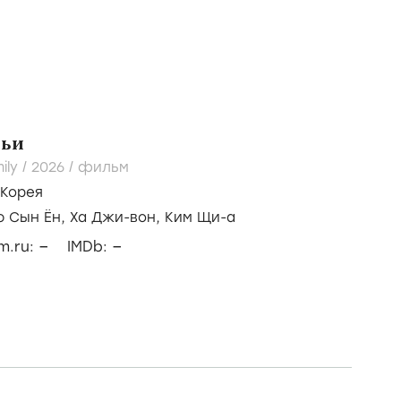
мьи
ily /
2026
/
фильм
Корея
ю Сын Ён,
Ха Джи-вон,
Ким Щи-а
–
–
lm.ru:
IMDb: