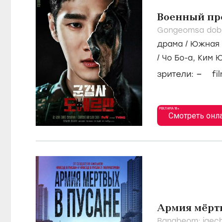
Военный пр
Gongeomsa dob
драма
/
Южная 
/
Чо Бо-а,
Ким 
–
зрители:
fi
РЕКЛАМА 18+
Смотреть онл
Армия мёрт
Bangbeom: jaech