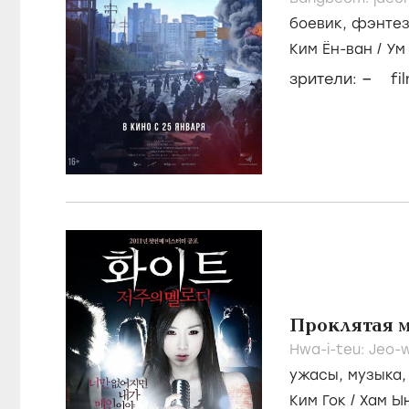
боевик
,
фэнте
Ким Ён-ван
/
Ум
–
зрители:
fi
Проклятая 
Hwa-i-teu: Jeo-w
ужасы
,
музыка
Ким Гок
/
Хам Ы