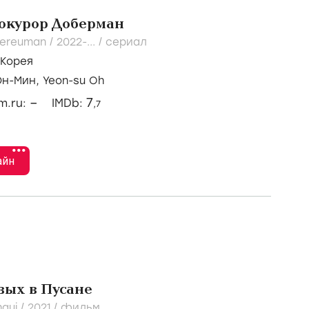
окурор Доберман
ereuman /
2022-...
/
сериал
Корея
Юн-Мин,
Yeon-su Oh
–
7
lm.ru:
IMDb:
,7
•••
айн
вых в Пусане
aui /
2021
/
фильм