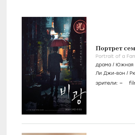
Портрет се
Portrait of a Fam
драма
/
Южная 
Ли Джи-вон
/
Р
–
зрители:
fi