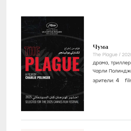
Чума
The Plague /
20
драма
,
триллер
Чарли Полиндж
Эспи
4
зрители:
fi