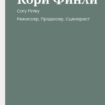
Кори Финли
Cory Finley
Режиссер
,
Продюсер
,
Сценарист