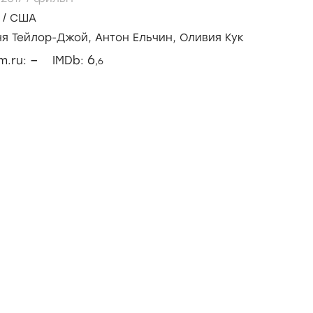
/
США
ня Тейлор-Джой,
Антон Ельчин,
Оливия Кук
–
6
lm.ru:
IMDb:
,6