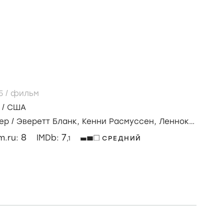
25
/
фильм
/
США
ер
/
Эверетт Бланк,
Кенни Расмуссен,
Леннокс
8
7
lm.ru:
IMDb:
,1
СРЕДНИЙ