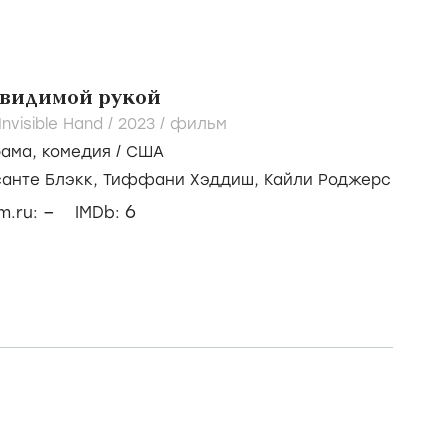
евидимой рукой
nvisible Hand /
2023
/
фильм
рама
,
комедия
/
США
санте Блэкк,
Тиффани Хэддиш,
Кайли Роджерс
–
6
lm.ru:
IMDb: