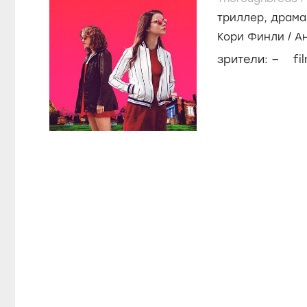
триллер
,
драма
Кори Финли
/
А
–
зрители:
fi