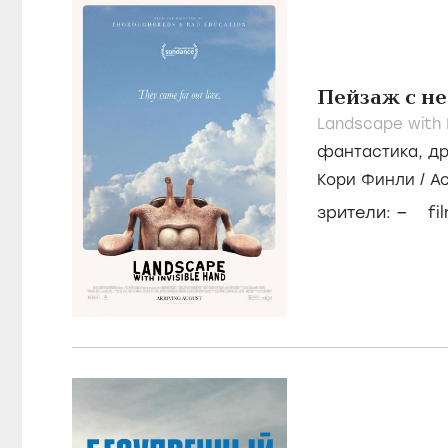
Пейзаж с н
Landscape with I
фантастика
,
д
Кори Финли
/
А
–
зрители:
fi