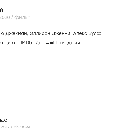
й
2020
/
фильм
ью Джекман,
Эллисон Дженни,
Алекс Вулф
6
7
lm.ru:
IMDb:
,1
СРЕДНИЙ
ые
/
2017
/
фильм