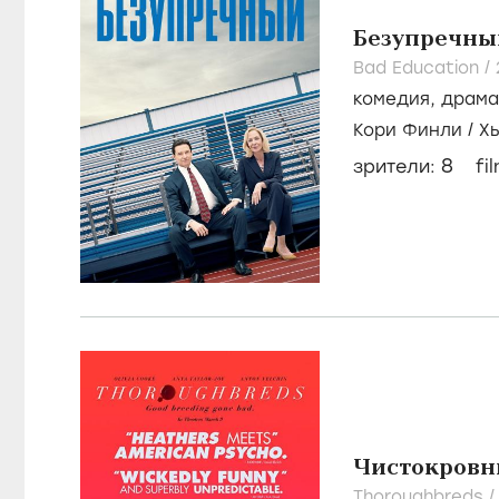
Безупречны
Bad Education /
комедия
,
драма
Кори Финли
/
Х
8
зрители:
fi
Чистокровн
Thoroughbreds 