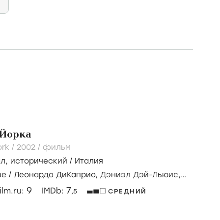
Йорка
rk /
2002
/
фильм
ал
,
исторический
/
Италия
зе
/
Леонардо ДиКаприо,
Дэниэл Дэй-Льюис,
9
7
ilm.ru:
IMDb:
,5
СРЕДНИЙ