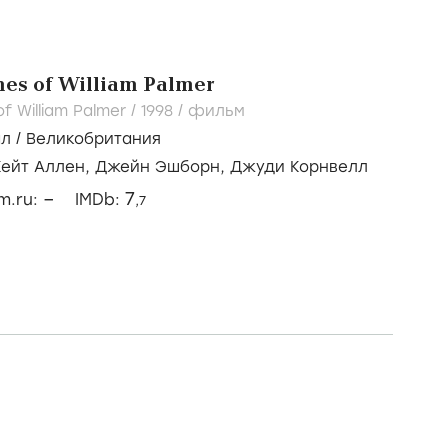
mes of William Palmer
of William Palmer /
1998
/
фильм
ал
/
Великобритания
Кейт Аллен,
Джейн Эшборн,
Джуди Корнвелл
–
7
lm.ru:
IMDb:
,7