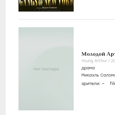
Молодой Ар
Young Arthur /
2
драма
Микаэль Салом
–
зрители:
fi