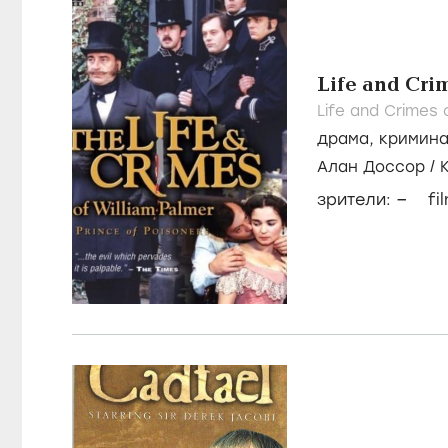
Life and Cri
Life and Crimes 
драма
,
кримин
Алан Доссор
/
–
зрители:
fi