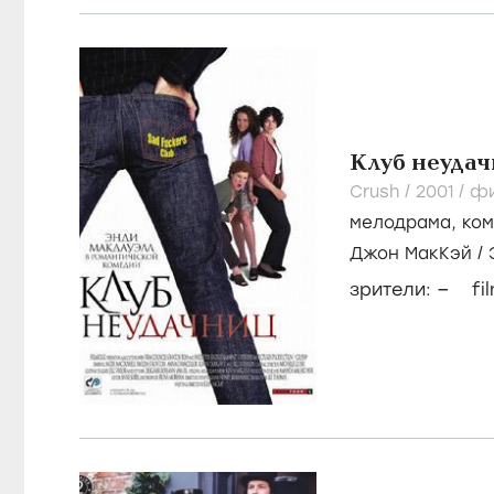
Клуб неуда
Crush /
2001
/
ф
мелодрама
,
ко
Джон МакКэй
/
Чэнселлор
–
зрители:
fi