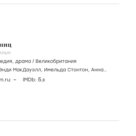
чниц
ильм
медия
,
драма
/
Великобритания
Энди МакДауэлл,
Имельда Стонтон,
Анна
–
5
lm.ru:
IMDb:
,8