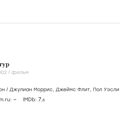
тур
002
/
фильм
он
/
Джулиан Моррис,
Джеймс Флит,
Пол Уэсли
–
7
lm.ru:
IMDb:
,6