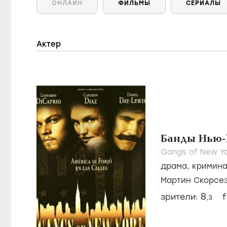
ОНЛАЙН
ФИЛЬМЫ
СЕРИАЛЫ
Актер
Банды Нью-
Gangs of New Yo
драма
,
кримин
Мартин Скорсе
Кэмерон Диас
8
зрители:
f
,3