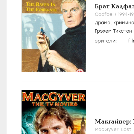
Брат Кадфа
Cadfael /
1994-1
драма
,
кримин
Грэхем Тикстон
–
зрители:
fi
Макгайвер:
MacGyver: Lost T