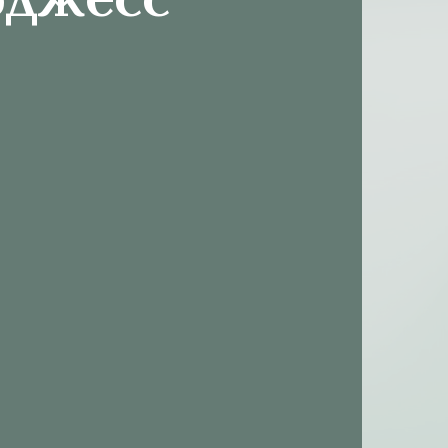
рджесс