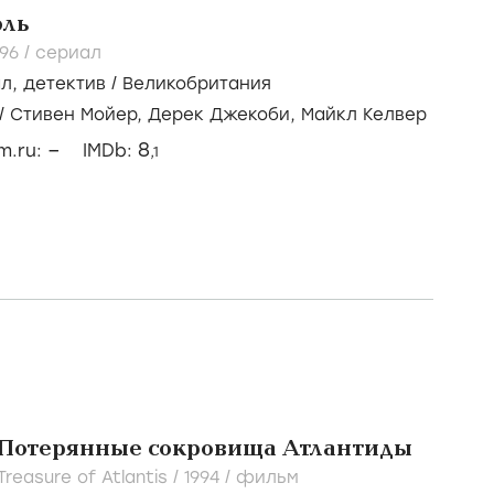
эль
996
/
сериал
ал
,
детектив
/
Великобритания
/
Стивен Мойер,
Дерек Джекоби,
Майкл Келвер
–
8
lm.ru:
IMDb:
,1
 Потерянные сокровища Атлантиды
reasure of Atlantis /
1994
/
фильм