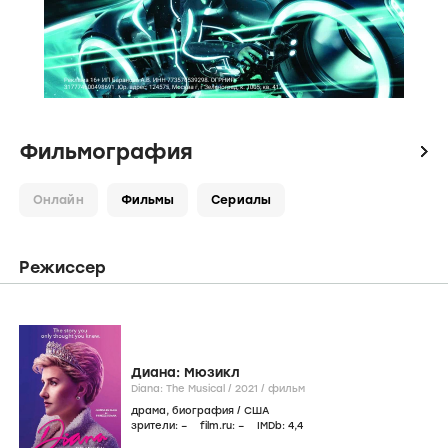
Фильмография
icon
Онлайн
Фильмы
Сериалы
Режиссер
Диана: Мюзикл
Diana: The Musical /
2021
/
фильм
драма
,
биография
/
США
зрители:
–
film.ru:
–
IMDb:
4
,4