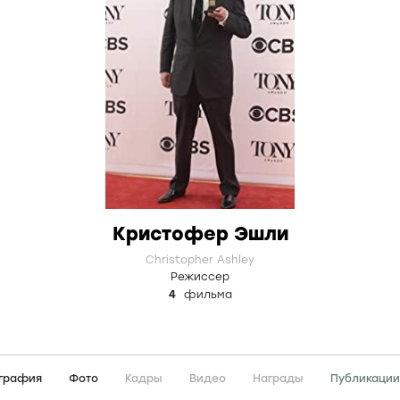
Кристофер Эшли
Christopher Ashley
Режиссер
4
фильма
графия
Фото
Кадры
Видео
Награды
Публикации