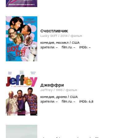
Счастливчик
Lucky Stiff /
2014
/
фильм
комедия
,
мюзикл
/
США
зрители:
–
film.ru:
–
IMDb:
–
Джеффри
Jeffrey /
1995
/
фильм
комедия
,
драма
/
США
зрители:
–
film.ru:
–
IMDb:
6
,8