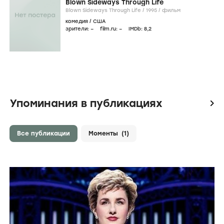
Blown Sideways Through Life
Blown Sideways Through Life /
1995
/
фильм
комедия
/
США
зрители:
–
film.ru:
–
IMDb:
8
,2
Упоминания в публикациях
icon
Все публикации
Моменты
(1)