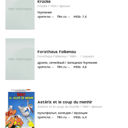
Krücke
Krücke /
1993
/
фильм
Германия
зрители:
–
film.ru:
–
IMDb:
7
,5
Forsthaus Falkenau
Forsthaus Falkenau /
1989-...
/
сериал
драма
,
семейный
/
Западная Германия
зрители:
–
film.ru:
–
IMDb:
4
,8
Astérix et le coup du menhir
Astérix et le coup du menhir /
1989
/
фильм
мультфильм
,
комедия
/
Франция
зрители:
–
film.ru:
–
IMDb:
6
,4