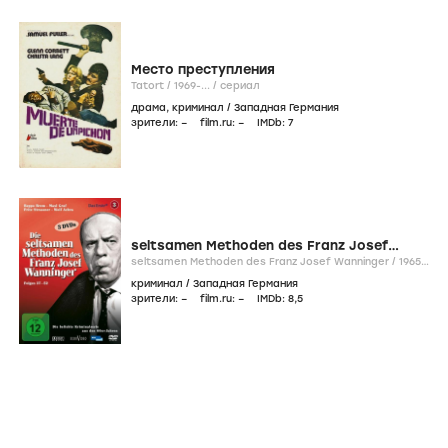
Место преступления
Tatort /
1969-...
/
сериал
драма
,
криминал
/
Западная Германия
зрители:
–
film.ru:
–
IMDb:
7
seltsamen Methoden des Franz Josef
Wanninger
seltsamen Methoden des Franz Josef Wanninger /
1965-
1970
/
сериал
криминал
/
Западная Германия
зрители:
–
film.ru:
–
IMDb:
8
,5