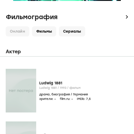
Фильмография
icon
Онлайн
Фильмы
Сериалы
Актер
Ludwig 1881
Ludwig 1881 /
1993
/
фильм
драма
,
биография
/
Германия
зрители:
–
film.ru:
–
IMDb:
7
,5