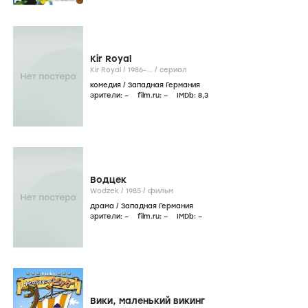
Kir Royal
Kir Royal /
1986-...
/
сериал
комедия
/
Западная Германия
зрители:
–
film.ru:
–
IMDb:
8
,3
Водцек
Wodzek /
1985
/
фильм
драма
/
Западная Германия
зрители:
–
film.ru:
–
IMDb:
–
Вики, маленький викинг