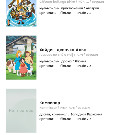
Chîsana baikingu Bikke /
1974-...
/
сериал
мультфильм
,
приключения
/
Австрия
зрители:
8
film.ru:
–
IMDb:
7
,3
Хайди - девочка Альп
Arupusu no shôjo Haiji /
1974
/
сериал
мультфильм
,
драма
/
Япония
зрители:
–
film.ru:
–
IMDb:
7
,5
Коммисар
Kommissar /
1969-1976
/
сериал
драма
,
криминал
/
Западная Германия
зрители:
–
film.ru:
–
IMDb:
7
,7