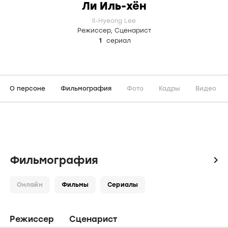
Ли Иль-хён
Il-Hyeong Lee
Режиссер
,
Сценарист
1
сериал
О персоне
Фильмография
Фото
Кадры
Видео