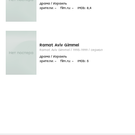
драма
/
Израиль
зрители:
–
film.ru:
–
IMDb:
8
,4
Ramat Aviv Gimmel
Ramat Aviv Gimmel /
1995-1999
/
сериал
драма
/
Израиль
зрители:
–
film.ru:
–
IMDb:
5