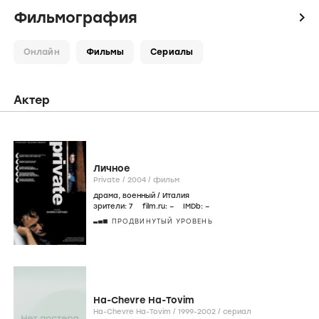
Фильмография
icon
Онлайн
Фильмы
Сериалы
Актер
Личное
Private /
2004
/
фильм
драма
,
военный
/
Италия
зрители:
7
film.ru:
–
IMDb:
–
ПРОДВИНУТЫЙ УРОВЕНЬ
Ha-Chevre Ha-Tovim
Ha-Chevre Ha-Tovim /
1999-2002
/
сериал