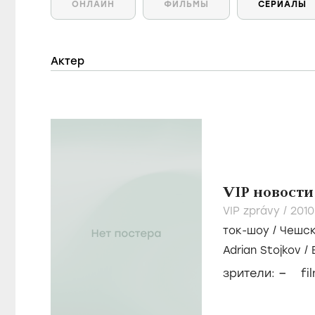
ОНЛАЙН
ФИЛЬМЫ
СЕРИАЛЫ
Актер
VIP новости
VIP zprávy /
2010
ток-шоу
/
Чешск
Adrian Stojkov
/
Jemelíková
–
зрители:
fi