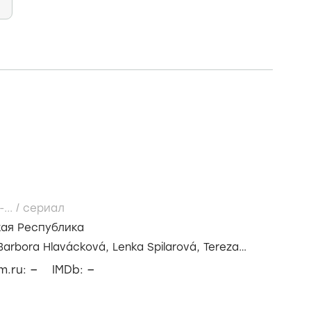
-...
/
сериал
ая Республика
Barbora Hlavácková,
Lenka Spilarová,
Tereza
–
–
lm.ru:
IMDb: