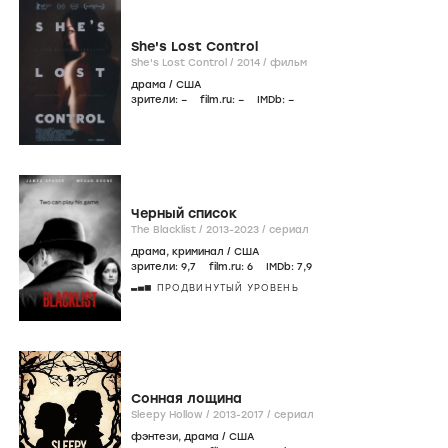
She's Lost Control
She's Lost Control /
2014
/
фильм
драма
/
США
зрители:
–
film.ru:
–
IMDb:
–
Черный список
The Blacklist /
2013-2023
/
сериал
драма
,
криминал
/
США
зрители:
9
,7
film.ru:
6
IMDb:
7
,9
ПРОДВИНУТЫЙ УРОВЕНЬ
Сонная лощина
Sleepy Hollow /
2013-2017
/
сериал
фэнтези
,
драма
/
США