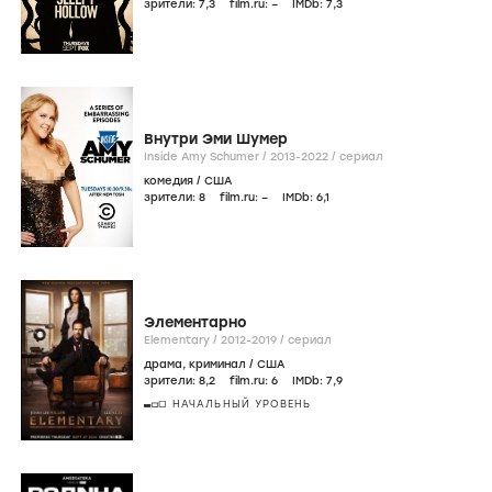
зрители:
7
,3
film.ru:
–
IMDb:
7
,3
Внутри Эми Шумер
Inside Amy Schumer /
2013-2022
/
сериал
комедия
/
США
зрители:
8
film.ru:
–
IMDb:
6
,1
Элементарно
Elementary /
2012-2019
/
сериал
драма
,
криминал
/
США
зрители:
8
,2
film.ru:
6
IMDb:
7
,9
НАЧАЛЬНЫЙ УРОВЕНЬ