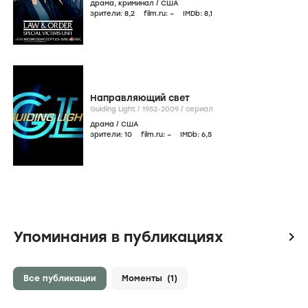
драма
,
криминал
/
США
зрители:
8
,2
film.ru:
–
IMDb:
8
,1
Направляющий свет
Guiding Light /
1952-2009
/
сериал
драма
/
США
зрители:
10
film.ru:
–
IMDb:
6
,5
Упоминания в публикациях
icon
Все публикации
Моменты
(1)