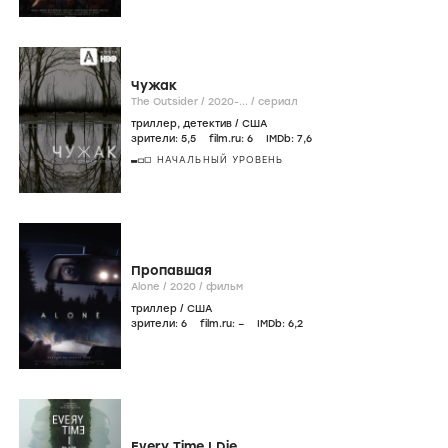
Чужак
The Outsider /
2020-...
/
сериал
триллер
,
детектив
/
США
зрители:
5
,5
film.ru:
6
IMDb:
7
,6
НАЧАЛЬНЫЙ УРОВЕНЬ
Пропавшая
Alone /
2020
/
фильм
триллер
/
США
зрители:
6
film.ru:
–
IMDb:
6
,2
Every Time I Die