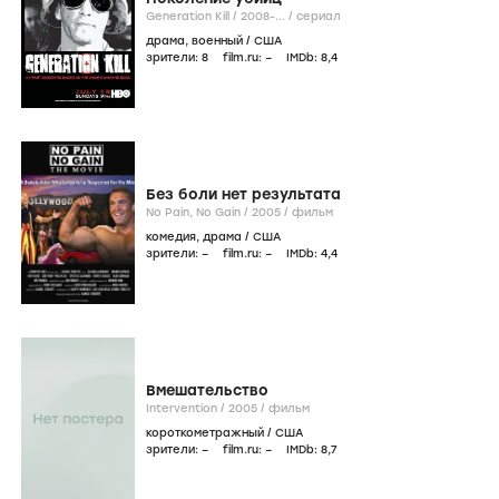
Generation Kill /
2008-...
/
сериал
драма
,
военный
/
США
зрители:
8
film.ru:
–
IMDb:
8
,4
Без боли нет результата
No Pain, No Gain /
2005
/
фильм
комедия
,
драма
/
США
зрители:
–
film.ru:
–
IMDb:
4
,4
Вмешательство
Intervention /
2005
/
фильм
короткометражный
/
США
зрители:
–
film.ru:
–
IMDb:
8
,7