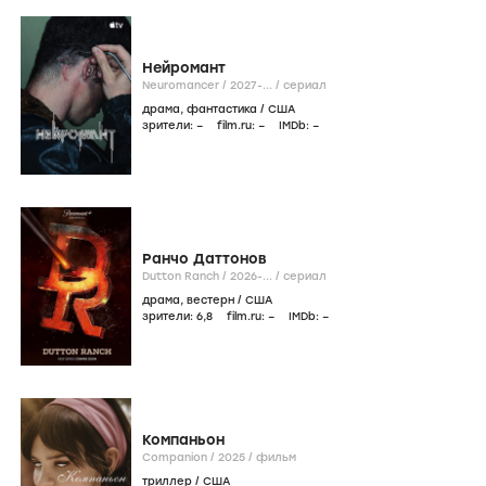
Нейромант
Neuromancer /
2027-...
/
сериал
драма
,
фантастика
/
США
зрители:
–
film.ru:
–
IMDb:
–
Ранчо Даттонов
Dutton Ranch /
2026-...
/
сериал
драма
,
вестерн
/
США
зрители:
6
,8
film.ru:
–
IMDb:
–
Компаньон
Companion /
2025
/
фильм
триллер
/
США