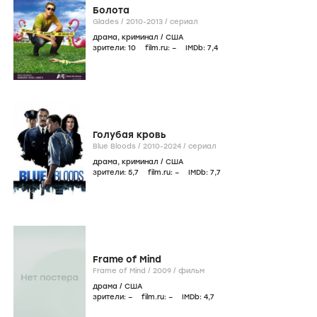
Болота
Glades /
2010-2013
/
сериал
драма
,
криминал
/
США
зрители:
10
film.ru:
–
IMDb:
7
,4
Голубая кровь
Blue Bloods /
2010-2024
/
сериал
драма
,
криминал
/
США
зрители:
5
,7
film.ru:
–
IMDb:
7
,7
Frame of Mind
Frame of Mind /
2009
/
фильм
драма
/
США
зрители:
–
film.ru:
–
IMDb:
4
,7