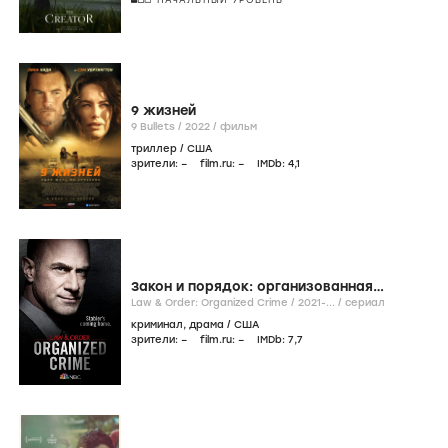
9 жизней
9 Bullets /
2022
/
фильм
триллер
/
США
зрители:
–
film.ru:
–
IMDb:
4
,1
Закон и порядок: организованная
преступность
Law & Order: Organized Crime /
2021-...
/
сериал
криминал
,
драма
/
США
зрители:
–
film.ru:
–
IMDb:
7
,7