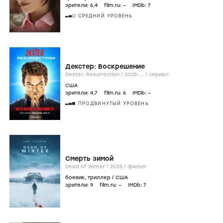
зрители:
6
,4
film.ru:
–
IMDb:
7
СРЕДНИЙ УРОВЕНЬ
Декстер: Воскрешение
Dexter: Resurrection /
2025-...
/
сериал
США
зрители:
4
,7
film.ru:
6
IMDb:
–
ПРОДВИНУТЫЙ УРОВЕНЬ
Смерть зимой
Dead of Winter /
2025
/
фильм
боевик
,
триллер
/
США
зрители:
9
film.ru:
–
IMDb:
7