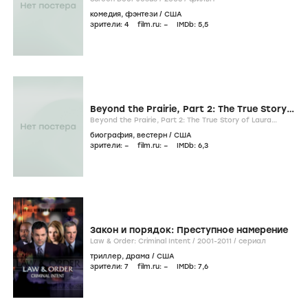
комедия
,
фэнтези
/
США
зрители:
4
film.ru:
–
IMDb:
5
,5
Beyond the Prairie, Part 2: The True Story
of Laura Ingalls Wilder
Beyond the Prairie, Part 2: The True Story of Laura
Ingalls Wilder /
2002
/
фильм
биография
,
вестерн
/
США
зрители:
–
film.ru:
–
IMDb:
6
,3
Закон и порядок: Преступное намерение
Law & Order: Criminal Intent /
2001-2011
/
сериал
триллер
,
драма
/
США
зрители:
7
film.ru:
–
IMDb:
7
,6