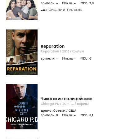
зрители:
–
film.ru:
–
IMDb:
7
,5
СРЕДНИЙ УРОВЕНЬ
Reparation
Reparation /
2015
/
фильм
зрители:
–
film.ru:
–
IMDb:
6
Чикагские полицейские
Chicago PD /
2014-...
/
сериал
драма
,
боевик
/
США
зрители:
9
film.ru:
–
IMDb:
8
,1