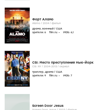
Форт Аламо
Alamo /
2004
/
фильм
драма
,
военный
/
США
зрители:
6
film.ru:
–
IMDb:
6
,1
CSI: Место преступления Нью-Йорк
CSI: NY /
2004-2013
/
сериал
триллер
,
драма
/
США
зрители:
9
film.ru:
–
IMDb:
7
Screen Door Jesus
Screen Door Jesus /
2003
/
фильм