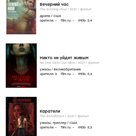
Вечерний час
The Evening Hour /
2021
/
фильм
драма
/
США
зрители:
–
film.ru:
–
IMDb:
5
,4
Никто не уйдет живым
No One Gets Out Alive /
2021
/
фильм
ужасы
/
Великобритания
зрители:
3
film.ru:
–
IMDb:
5
,4
Каратели
The Retaliators /
2021
/
фильм
ужасы
,
триллер
/
США
зрители:
–
film.ru:
–
IMDb:
5
,3