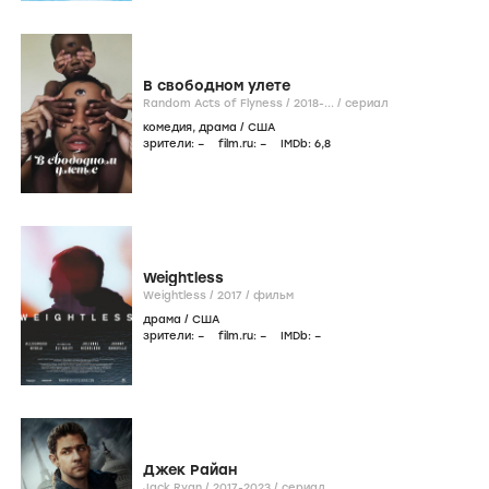
В свободном улете
Random Acts of Flyness /
2018-...
/
сериал
комедия
,
драма
/
США
зрители:
–
film.ru:
–
IMDb:
6
,8
Weightless
Weightless /
2017
/
фильм
драма
/
США
зрители:
–
film.ru:
–
IMDb:
–
Джек Райан
Jack Ryan /
2017-2023
/
сериал