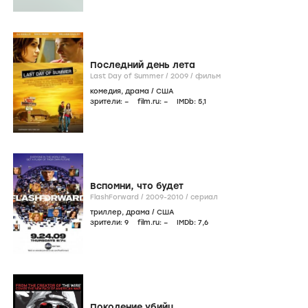
Последний день лета
Last Day of Summer /
2009
/
фильм
комедия
,
драма
/
США
зрители:
–
film.ru:
–
IMDb:
5
,1
Вспомни, что будет
FlashForward /
2009-2010
/
сериал
триллер
,
драма
/
США
зрители:
9
film.ru:
–
IMDb:
7
,6
Поколение убийц