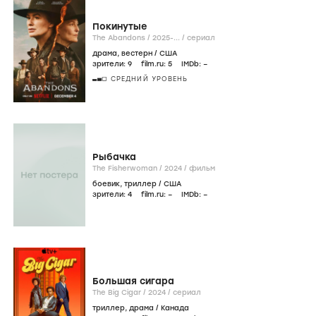
Покинутые
The Abandons /
2025-...
/
сериал
драма
,
вестерн
/
США
зрители:
9
film.ru:
5
IMDb:
–
СРЕДНИЙ УРОВЕНЬ
Рыбачка
The Fisherwoman /
2024
/
фильм
боевик
,
триллер
/
США
зрители:
4
film.ru:
–
IMDb:
–
Большая сигара
The Big Cigar /
2024
/
сериал
триллер
,
драма
/
Канада