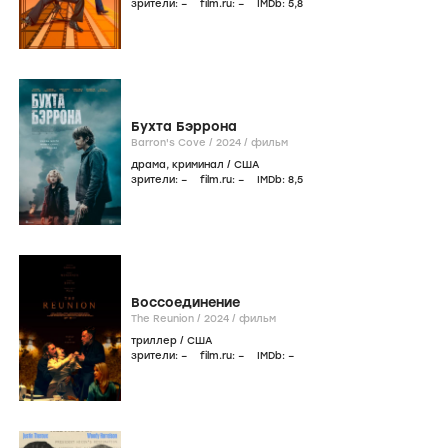
зрители:
–
film.ru:
–
IMDb:
5
,8
Бухта Бэррона
Barron's Cove /
2024
/
фильм
драма
,
криминал
/
США
зрители:
–
film.ru:
–
IMDb:
8
,5
Воссоединение
The Reunion /
2024
/
фильм
триллер
/
США
зрители:
–
film.ru:
–
IMDb:
–