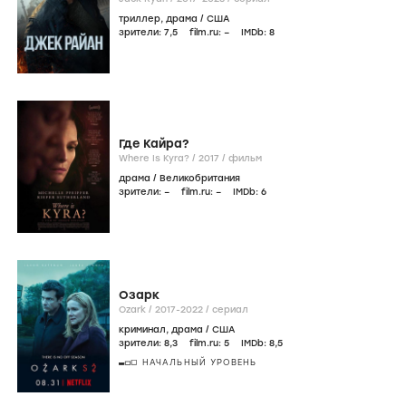
триллер
,
драма
/
США
зрители:
7
,5
film.ru:
–
IMDb:
8
Где Кайра?
Where Is Kyra? /
2017
/
фильм
драма
/
Великобритания
зрители:
–
film.ru:
–
IMDb:
6
Озарк
Ozark /
2017-2022
/
сериал
криминал
,
драма
/
США
зрители:
8
,3
film.ru:
5
IMDb:
8
,5
НАЧАЛЬНЫЙ УРОВЕНЬ