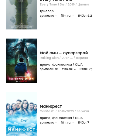
Every Time I Die /
2019
/
фильм
триллер
зрители:
–
film.ru:
–
IMDb:
5
,2
Мой сын — супергерой
Raising Dion /
2019-...
/
сериал
драма
,
фантастика
/
США
зрители:
10
film.ru:
–
IMDb:
7
,1
Манифест
Manifest /
2018-2023
/
сериал
драма
,
фантастика
/
США
зрители:
–
film.ru:
–
IMDb:
7