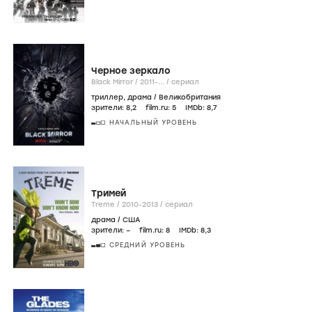
Черное зеркало
Black Mirror /
2011-...
/
сериал
триллер
,
драма
/
Великобритания
зрители:
8
,2
film.ru:
5
IMDb:
8
,7
НАЧАЛЬНЫЙ УРОВЕНЬ
Тримей
Treme /
2010-2013
/
сериал
драма
/
США
зрители:
–
film.ru:
8
IMDb:
8
,3
СРЕДНИЙ УРОВЕНЬ