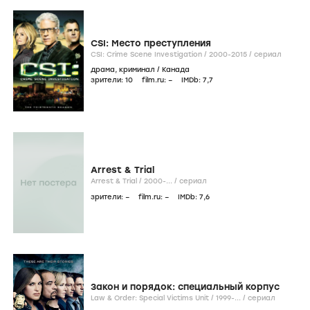
CSI: Место преступления
CSI: Crime Scene Investigation /
2000-2015
/
сериал
драма
,
криминал
/
Канада
зрители:
10
film.ru:
–
IMDb:
7
,7
Arrest & Trial
Arrest & Trial /
2000-...
/
сериал
зрители:
–
film.ru:
–
IMDb:
7
,6
Закон и порядок: специальный корпус
Law & Order: Special Victims Unit /
1999-...
/
сериал