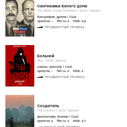
Сантехники Белого дома
The White House Plumbers /
2023
/
сериал
биография
,
драма
/
США
зрители:
–
film.ru:
6
IMDb:
6
,8
ПРОДВИНУТЫЙ УРОВЕНЬ
Больной
Sick /
2023
/
фильм
ужасы
,
триллер
/
США
зрители:
–
film.ru:
6
IMDb:
6
ПРОДВИНУТЫЙ УРОВЕНЬ
Создатель
The Creator /
2023
/
фильм
фантастика
,
боевик
/
США
зрители:
6
film.ru:
6
IMDb:
6
,7
НАЧАЛЬНЫЙ УРОВЕНЬ