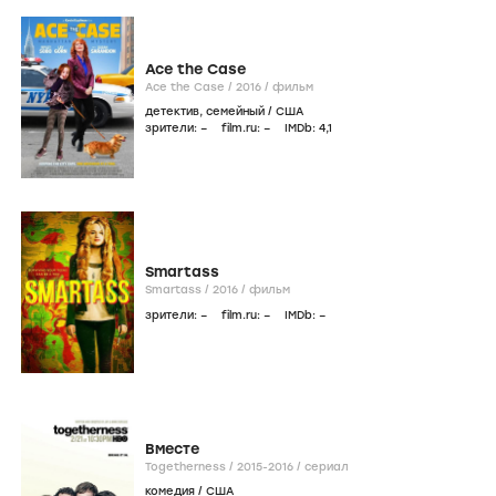
Ace the Case
Ace the Case /
2016
/
фильм
детектив
,
семейный
/
США
зрители:
–
film.ru:
–
IMDb:
4
,1
Smartass
Smartass /
2016
/
фильм
зрители:
–
film.ru:
–
IMDb:
–
Вместе
Togetherness /
2015-2016
/
сериал
комедия
/
США