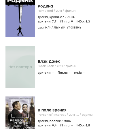
Родина
Homeland /
2011
/
фильм
драма
,
криминал
/
США
зрители:
7
,7
film.ru:
9
IMDb:
8
,3
НАЧАЛЬНЫЙ УРОВЕНЬ
Блэк Джек
Black Jack /
2011
/
фильм
зрители:
–
film.ru:
–
IMDb:
–
В поле зрения
Person of Interest /
2011-...
/
сериал
драма
,
боевик
/
США
зрители:
9
,4
film.ru:
–
IMDb:
8
,5