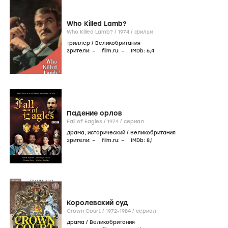
Who Killed Lamb?
Who Killed Lamb? /
1974
/
фильм
триллер
/
Великобритания
зрители:
–
film.ru:
–
IMDb:
6
,4
Падение орлов
Fall of Eagles /
1974
/
сериал
драма
,
исторический
/
Великобритания
зрители:
–
film.ru:
–
IMDb:
8
,1
Королевский суд
Crown Court /
1972-1984
/
сериал
драма
/
Великобритания