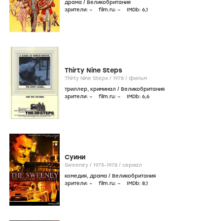
драма
/
Великобритания
зрители:
–
film.ru:
–
IMDb:
6
,1
Thirty Nine Steps
Thirty Nine Steps /
1978
/
фильм
триллер
,
криминал
/
Великобритания
зрители:
–
film.ru:
–
IMDb:
6
,6
Суини
Sweeney /
1975-1978
/
сериал
комедия
,
драма
/
Великобритания
зрители:
–
film.ru:
–
IMDb:
8
,1