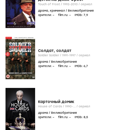
Touch of Frost /
1992-2010
/
сериал
драма
,
криминал
/
Великобритания
зрители:
–
film.ru:
–
IMDb:
7
,9
Солдат, солдат
Soldier Soldier /
1991-1997
/
сериал
драма
/
Великобритания
зрители:
–
film.ru:
–
IMDb:
6
,7
Карточный домик
House of Cards /
1990-...
/
сериал
драма
/
Великобритания
зрители:
–
film.ru:
–
IMDb:
8
,5