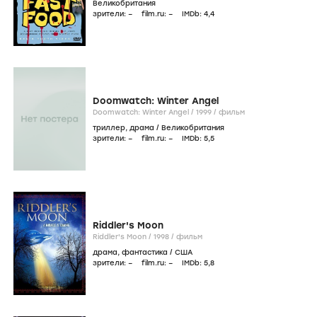
Великобритания
зрители:
–
film.ru:
–
IMDb:
4
,4
Doomwatch: Winter Angel
Doomwatch: Winter Angel /
1999
/
фильм
триллер
,
драма
/
Великобритания
зрители:
–
film.ru:
–
IMDb:
5
,5
Riddler's Moon
Riddler's Moon /
1998
/
фильм
драма
,
фантастика
/
США
зрители:
–
film.ru:
–
IMDb:
5
,8