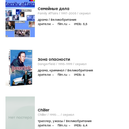
Семейные дела
Family Affairs /
1997-2005
/
сериал
драма
/
Великобритания
зрители:
–
film.ru:
–
IMDb:
5
,5
Зона опасности
Dangerfield /
1995-1999
/
сериал
драма
,
криминал
/
Великобритания
зрители:
–
film.ru:
–
IMDb:
6
Chiller
Chiller /
1995-...
/
сериал
триллер
,
ужасы
/
Великобритания
зрители:
–
film.ru:
–
IMDb:
6
,4