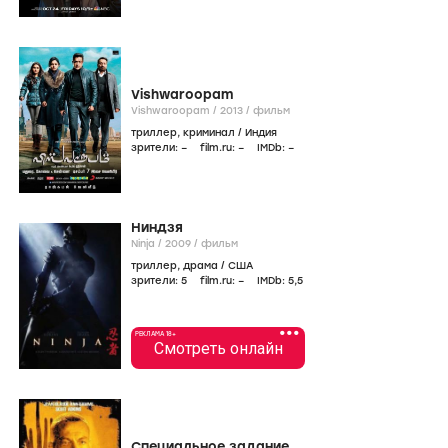
Vishwaroopam
Vishwaroopam /
2013
/
фильм
триллер
,
криминал
/
Индия
зрители:
–
film.ru:
–
IMDb:
–
Ниндзя
Ninja /
2009
/
фильм
триллер
,
драма
/
США
зрители:
5
film.ru:
–
IMDb:
5
,5
•••
РЕКЛАМА 18+
Смотреть онлайн
Специальное задание