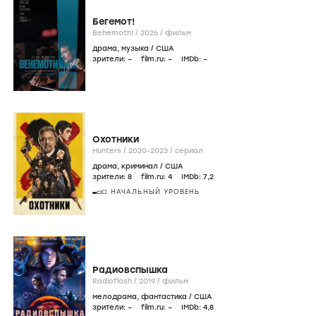
Бегемот!
Behemoth! /
2026
/
фильм
драма
,
музыка
/
США
зрители:
–
film.ru:
–
IMDb:
–
Охотники
Hunters /
2020-2023
/
сериал
драма
,
криминал
/
США
зрители:
8
film.ru:
4
IMDb:
7
,2
НАЧАЛЬНЫЙ УРОВЕНЬ
Радиовспышка
Radioflash /
2019
/
фильм
мелодрама
,
фантастика
/
США
зрители:
–
film.ru:
–
IMDb:
4
,8