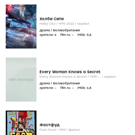
Холби Сити
Holby City /
1999-2022
/
сериал
драма
/
Великобритания
зрители:
6
film.ru:
–
IMDb:
5
,8
Every Woman Knows a Secret
Every Woman Knows a Secret /
1999-...
/
сериал
драма
/
Великобритания
зрители:
–
film.ru:
–
IMDb:
6
,8
Фастфуд
Fast Food /
1999
/
фильм