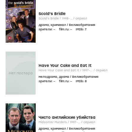
Scold's Bridle
Scold's Bridle /
1998-...
/
сериал
драма
,
криминал
/
Великобритания
зрители:
–
film.ru:
–
IMDb:
7
Have Your Cake and Eat It
Have Your Cake and Eat It /
1997-...
/
сериал
мелодрама
,
драма
/
Великобритания
зрители:
–
film.ru:
–
IMDb:
8
Чисто английские убийства
Midsomer Murders /
1997-...
/
сериал
драма
,
криминал
/
Великобритания