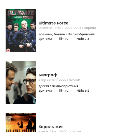
Ultimate Force
Ultimate Force /
2002-2006
/
сериал
военный
,
боевик
/
Великобритания
зрители:
–
film.ru:
–
IMDb:
7
,5
Биограф
Biographer /
2002
/
фильм
драма
/
Великобритания
зрители:
–
film.ru:
–
IMDb:
6
,5
Король жив
King Is Alive /
2000
/
фильм