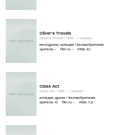
Oliver's Travels
Oliver's Travels /
1995-...
/
сериал
мелодрама
,
комедия
/
Великобритания
зрители:
–
film.ru:
–
IMDb:
8
,1
Class Act
Class Act /
1994-...
/
сериал
комедия
,
драма
/
Великобритания
зрители:
10
film.ru:
–
IMDb:
7
,8