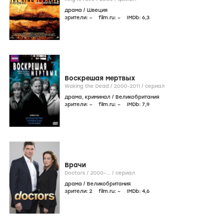
драма
/
Швеция
зрители:
–
film.ru:
–
IMDb:
6
,3
Воскрешая мертвых
Waking the Dead /
2000-2011
/
сериал
драма
,
криминал
/
Великобритания
зрители:
–
film.ru:
–
IMDb:
7
,9
Врачи
Doctors /
2000-...
/
сериал
драма
/
Великобритания
зрители:
2
film.ru:
–
IMDb:
4
,6