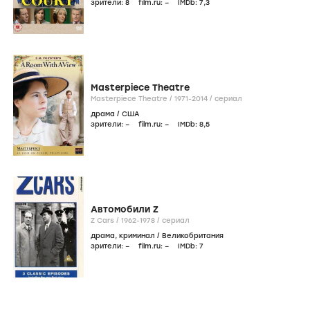
зрители:
8
film.ru:
–
IMDb:
7
,3
Masterpiece Theatre
Masterpiece Theatre /
1971-2014
/
сериал
драма
/
США
зрители:
–
film.ru:
–
IMDb:
8
,5
Автомобили Z
Z Cars /
1962-1978
/
сериал
драма
,
криминал
/
Великобритания
зрители:
–
film.ru:
–
IMDb:
7