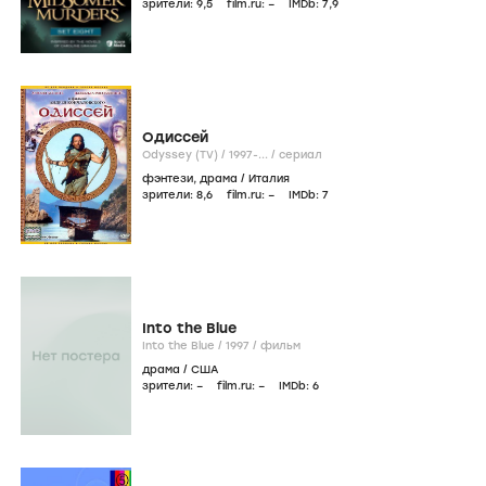
зрители:
9
,5
film.ru:
–
IMDb:
7
,9
Одиссей
Odyssey (TV) /
1997-...
/
сериал
фэнтези
,
драма
/
Италия
зрители:
8
,6
film.ru:
–
IMDb:
7
Into the Blue
Into the Blue /
1997
/
фильм
драма
/
США
зрители:
–
film.ru:
–
IMDb:
6