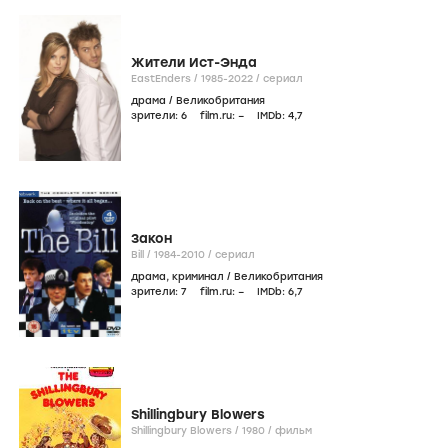
Жители Ист-Энда
EastEnders /
1985-2022
/
сериал
драма
/
Великобритания
зрители:
6
film.ru:
–
IMDb:
4
,7
Закон
Bill /
1984-2010
/
сериал
драма
,
криминал
/
Великобритания
зрители:
7
film.ru:
–
IMDb:
6
,7
Shillingbury Blowers
Shillingbury Blowers /
1980
/
фильм