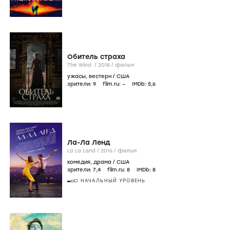
Обитель страха
The Wind /
2018
/
фильм
ужасы
,
вестерн
/
США
зрители:
9
film.ru:
–
IMDb:
5
,6
Ла-Ла Ленд
La La Land /
2016
/
фильм
комедия
,
драма
/
США
зрители:
7
,4
film.ru:
8
IMDb:
8
НАЧАЛЬНЫЙ УРОВЕНЬ