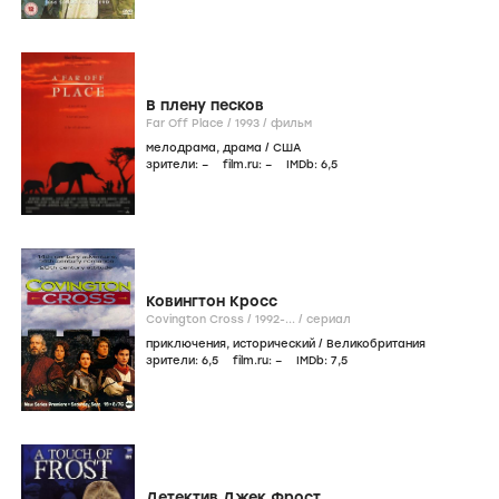
В плену песков
Far Off Place /
1993
/
фильм
мелодрама
,
драма
/
США
зрители:
–
film.ru:
–
IMDb:
6
,5
Ковингтон Кросс
Covington Cross /
1992-...
/
сериал
приключения
,
исторический
/
Великобритания
зрители:
6
,5
film.ru:
–
IMDb:
7
,5
Детектив Джек Фрост