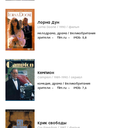
Лорна Дун
Lorna Doone /
1990
/
фильм
мелодрама
,
драма
/
Великобритания
зрители:
–
film.ru:
–
IMDb:
5
,8
Кемпион
Campion /
1989-1990
/
сериал
комедия
,
драма
/
Великобритания
зрители:
–
film.ru:
–
IMDb:
7
,6
Крик свободы
Cry Freedom /
1987
/
фильм