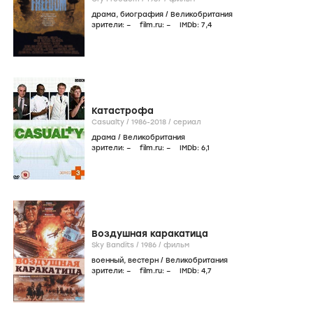
драма
,
биография
/
Великобритания
зрители:
–
film.ru:
–
IMDb:
7
,4
Катастрофа
Casualty /
1986-2018
/
сериал
драма
/
Великобритания
зрители:
–
film.ru:
–
IMDb:
6
,1
Воздушная каракатица
Sky Bandits /
1986
/
фильм
военный
,
вестерн
/
Великобритания
зрители:
–
film.ru:
–
IMDb:
4
,7