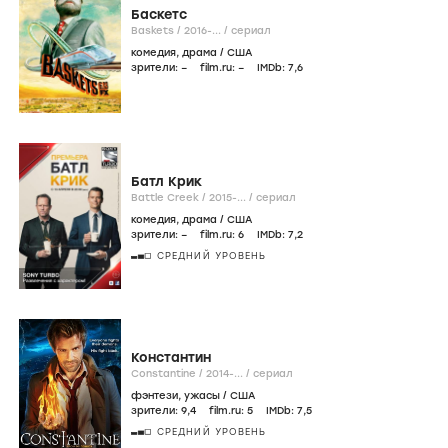
Баскетс
Baskets /
2016-...
/
сериал
комедия
,
драма
/
США
зрители:
–
film.ru:
–
IMDb:
7
,6
Батл Крик
Battle Creek /
2015-...
/
сериал
комедия
,
драма
/
США
зрители:
–
film.ru:
6
IMDb:
7
,2
СРЕДНИЙ УРОВЕНЬ
Константин
Constantine /
2014-...
/
сериал
фэнтези
,
ужасы
/
США
зрители:
9
,4
film.ru:
5
IMDb:
7
,5
СРЕДНИЙ УРОВЕНЬ