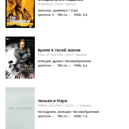
Shepherd /
2008
/
фильм
триллер
,
криминал
/
США
зрители:
9
film.ru:
–
IMDb:
5
,5
Время в твоей жизни
Time of Your Life /
2007
/
фильм
комедия
,
драма
/
Великобритания
зрители:
–
film.ru:
–
IMDb:
6
,6
Уильям и Мэри
William and Mary /
2003-...
/
сериал
мелодрама
,
комедия
/
Великобритания
зрители:
–
film.ru:
–
IMDb:
7
,6