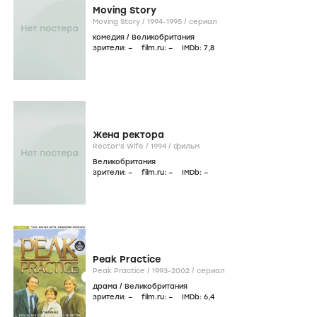
Moving Story
Moving Story /
1994-1995
/
сериал
комедия
/
Великобритания
зрители:
–
film.ru:
–
IMDb:
7
,8
Жена ректора
Rector's Wife /
1994
/
фильм
Великобритания
зрители:
–
film.ru:
–
IMDb:
–
Peak Practice
Peak Practice /
1993-2002
/
сериал
драма
/
Великобритания
зрители:
–
film.ru:
–
IMDb:
6
,4