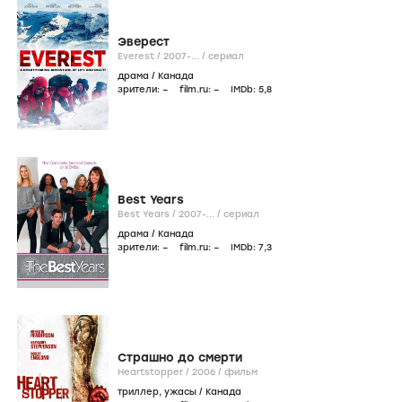
Эверест
Everest /
2007-...
/
сериал
драма
/
Канада
зрители:
–
film.ru:
–
IMDb:
5
,8
Best Years
Best Years /
2007-...
/
сериал
драма
/
Канада
зрители:
–
film.ru:
–
IMDb:
7
,3
Страшно до смерти
Heartstopper /
2006
/
фильм
триллер
,
ужасы
/
Канада