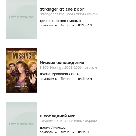
Stranger at the Door
Stranger at the Door /
2004
/
фильм
триллер
,
драма
/
Канада
зрители:
–
film.ru:
–
IMDb:
5
,3
Миссия ясновидения
1-800-Missing /
2003-2006
/
сериал
драма
,
криминал
/
США
зрители:
6
film.ru:
–
IMDb:
6
,4
В последний миг
Eleventh Hour /
2002-2005
/
сериал
драма
/
Канада
зрители:
–
film.ru:
–
IMDb:
7