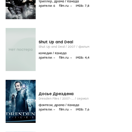
триллер
,
драма
/
Канада
зрители:
6
film.ru:
–
IMDb:
7
,8
Shut Up and Deal
Shut Up and Deal /
2007
/
фильм
комедия
/
Канада
зрители:
–
film.ru:
–
IMDb:
4
,4
Досье Дрездена
Dresden Files /
2007-...
/
сериал
фэнтези
,
драма
/
Канада
зрители:
–
film.ru:
–
IMDb:
7
,6