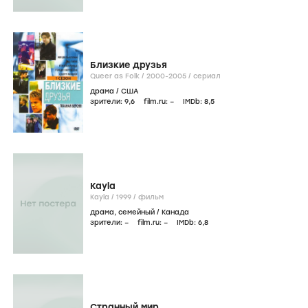
Близкие друзья
Queer as Folk /
2000-2005
/
сериал
драма
/
США
зрители:
9
,6
film.ru:
–
IMDb:
8
,5
Kayla
Kayla /
1999
/
фильм
драма
,
семейный
/
Канада
зрители:
–
film.ru:
–
IMDb:
6
,8
Странный мир