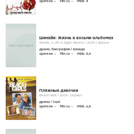
зрители:
–
film.ru:
–
IMDb:
4
Шенайя: Жизнь в восьми альбомах
Shania: A Life in Eight Albums /
2005
/
фильм
драма
,
биография
/
Канада
зрители:
–
film.ru:
–
IMDb:
5
,4
Пляжные девочки
Beach Girls /
2005
/
сериал
драма
/
США
зрители:
–
film.ru:
–
IMDb:
6
,8