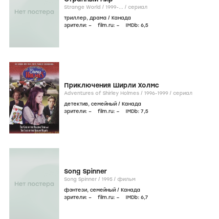
Strange World /
1999-...
/
сериал
триллер
,
драма
/
Канада
зрители:
–
film.ru:
–
IMDb:
6
,5
Приключения Ширли Холмс
Adventures of Shirley Holmes /
1996-1999
/
сериал
детектив
,
семейный
/
Канада
зрители:
–
film.ru:
–
IMDb:
7
,5
Song Spinner
Song Spinner /
1995
/
фильм
фэнтези
,
семейный
/
Канада
зрители:
–
film.ru:
–
IMDb:
6
,7