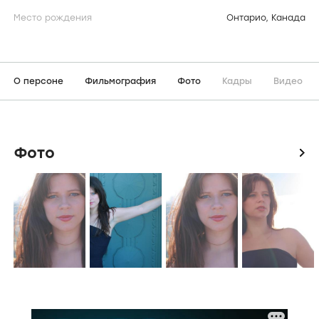
Место рождения
Онтарио, Канада
О персоне
Фильмография
Фото
Кадры
Видео
Фото
icon