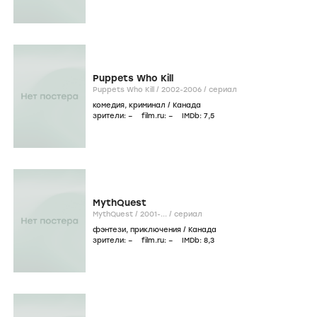
Puppets Who Kill
Puppets Who Kill /
2002-2006
/
сериал
комедия
,
криминал
/
Канада
зрители:
–
film.ru:
–
IMDb:
7
,5
MythQuest
MythQuest /
2001-...
/
сериал
фэнтези
,
приключения
/
Канада
зрители:
–
film.ru:
–
IMDb:
8
,3