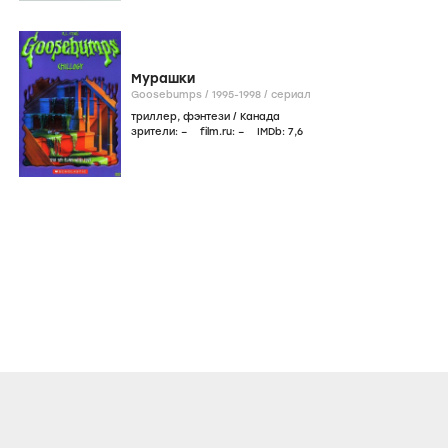
Мурашки
Goosebumps /
1995-1998
/
сериал
триллер
,
фэнтези
/
Канада
зрители:
–
film.ru:
–
IMDb:
7
,6