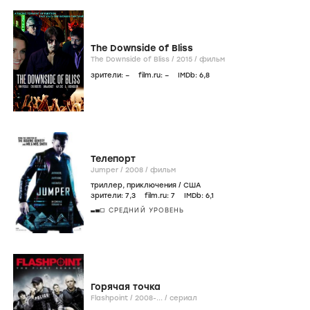
The Downside of Bliss
The Downside of Bliss /
2015
/
фильм
зрители:
–
film.ru:
–
IMDb:
6
,8
Телепорт
Jumper /
2008
/
фильм
триллер
,
приключения
/
США
зрители:
7
,3
film.ru:
7
IMDb:
6
,1
СРЕДНИЙ УРОВЕНЬ
Горячая точка
Flashpoint /
2008-...
/
сериал