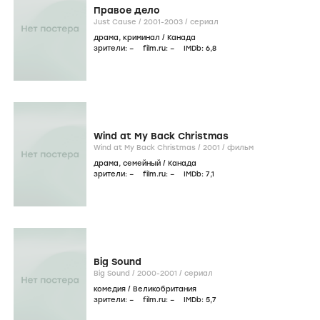
Правое дело
Just Cause /
2001-2003
/
сериал
драма
,
криминал
/
Канада
зрители:
–
film.ru:
–
IMDb:
6
,8
Wind at My Back Christmas
Wind at My Back Christmas /
2001
/
фильм
драма
,
семейный
/
Канада
зрители:
–
film.ru:
–
IMDb:
7
,1
Big Sound
Big Sound /
2000-2001
/
сериал
комедия
/
Великобритания
зрители:
–
film.ru:
–
IMDb:
5
,7