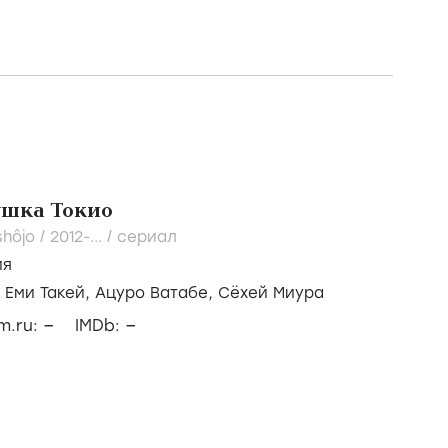
ушка Токио
shôjo /
2012-...
/
сериал
ия
/
Еми Такей,
Ацуро Ватабе,
Сёхей Миура
–
–
lm.ru:
IMDb: