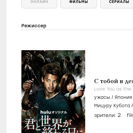
ОНЛАЙН
ФИЛЬМЫ
СЕРИАЛЫ
Режиссер
С тобой в д
Love You as the
ужасы
/
Япония
Мицуру Кубота
2
зрители:
fi