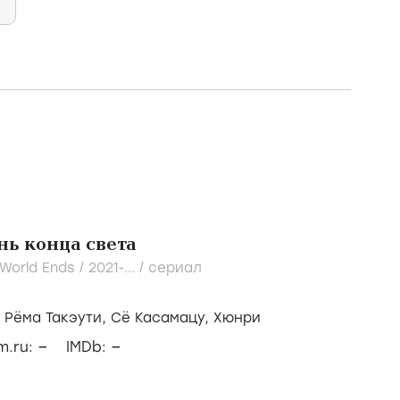
ень конца света
 World Ends /
2021-...
/
сериал
/
Рёма Такэути,
Сё Касамацу,
Хюнри
–
–
lm.ru:
IMDb: