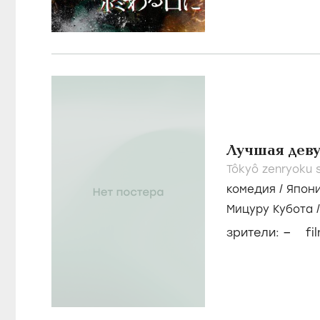
Лучшая дев
Tôkyô zenryoku 
комедия
/
Япон
Мицуру Кубота
–
зрители:
fi