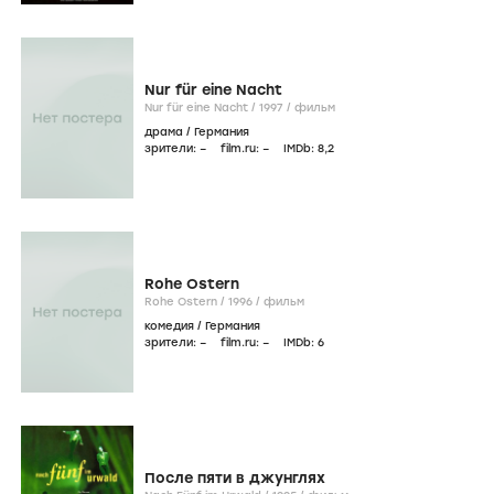
Сумасшедший
Crazy /
2000
/
фильм
драма
/
Германия
зрители:
–
film.ru:
–
IMDb:
6
,6
Twiggy - Liebe auf Diät
Twiggy - Liebe auf Diät /
1998
/
фильм
комедия
/
Германия
зрители:
–
film.ru:
–
IMDb:
5
,5
23
23 /
1998
/
фильм
триллер
,
драма
/
Германия