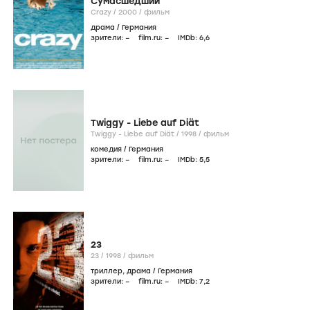
триллер
,
фэнтези
/
Германия
зрители:
6
,5
film.ru:
5
IMDb:
6
,1
СРЕДНИЙ УРОВЕНЬ
Дальний свет
Lichter /
2003
/
фильм
драма
/
Германия
зрители:
7
film.ru:
–
IMDb:
7
,6
Сломя голову
Herz uber Kopf /
2001
/
фильм
мелодрама
,
драма
/
Германия
зрители:
–
film.ru:
–
IMDb:
6
,7