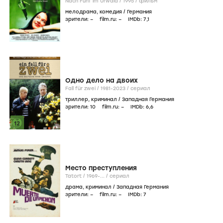
зрители:
–
film.ru:
–
IMDb:
7
,2
Nur für eine Nacht
Nur für eine Nacht /
1997
/
фильм
драма
/
Германия
зрители:
–
film.ru:
–
IMDb:
8
,2
Rohe Ostern
Rohe Ostern /
1996
/
фильм
комедия
/
Германия
зрители:
–
film.ru:
–
IMDb:
6