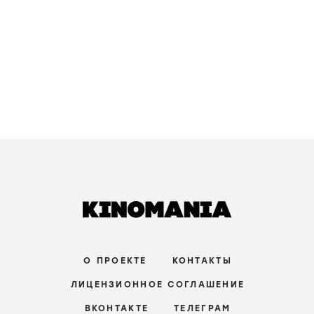
После пяти в джунглях
Nach Fünf im Urwald /
1995
/
фильм
мелодрама
,
комедия
/
Германия
зрители:
–
film.ru:
–
IMDb:
7
,1
Одно дело на двоих
Fall für zwei /
1981-2023
/
сериал
триллер
,
криминал
/
Западная Германия
зрители:
10
film.ru:
–
IMDb:
6
,6
Место преступления
Tatort /
1969-...
/
сериал
драма
,
криминал
/
Западная Германия
зрители:
–
film.ru:
–
IMDb:
7