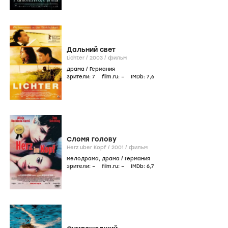
Фильмография
icon
Онлайн
Фильмы
Сериалы
Режиссер
Сценарист
Mein Leben - Marcel Reich-Ranicki
Mein Leben - Marcel Reich-Ranicki /
2009
/
фильм
драма
,
биография
/
Германия
зрители:
–
film.ru:
–
IMDb:
6
,7
Крабат. Ученик колдуна
Krabat /
2008
/
фильм