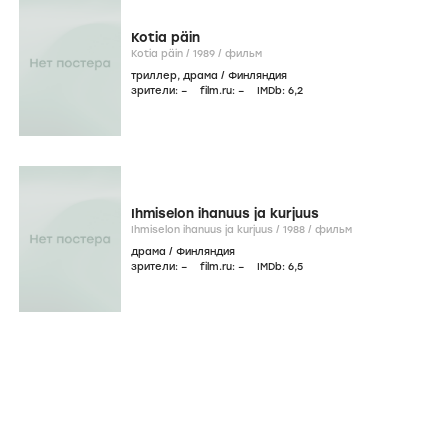
Kotia päin
Kotia päin /
1989
/
фильм
триллер
,
драма
/
Финляндия
зрители:
–
film.ru:
–
IMDb:
6
,2
Ihmiselon ihanuus ja kurjuus
Ihmiselon ihanuus ja kurjuus /
1988
/
фильм
драма
/
Финляндия
зрители:
–
film.ru:
–
IMDb:
6
,5