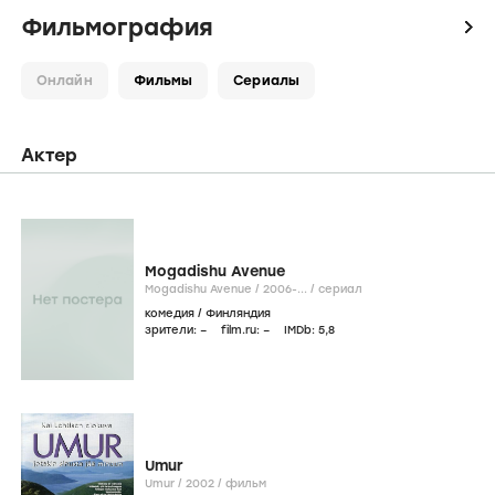
Фильмография
icon
Онлайн
Фильмы
Сериалы
Актер
Mogadishu Avenue
Mogadishu Avenue /
2006-...
/
сериал
комедия
/
Финляндия
зрители:
–
film.ru:
–
IMDb:
5
,8
Umur
Umur /
2002
/
фильм