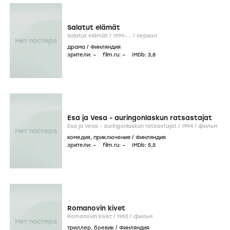
Salatut elämät
Salatut elämät /
1999-...
/
сериал
драма
/
Финляндия
зрители:
–
film.ru:
–
IMDb:
3
,8
Esa ja Vesa - auringonlaskun ratsastajat
Esa ja Vesa - auringonlaskun ratsastajat /
1994
/
фильм
комедия
,
приключения
/
Финляндия
зрители:
–
film.ru:
–
IMDb:
5
,5
Romanovin kivet
Romanovin kivet /
1993
/
фильм
триллер
,
боевик
/
Финляндия