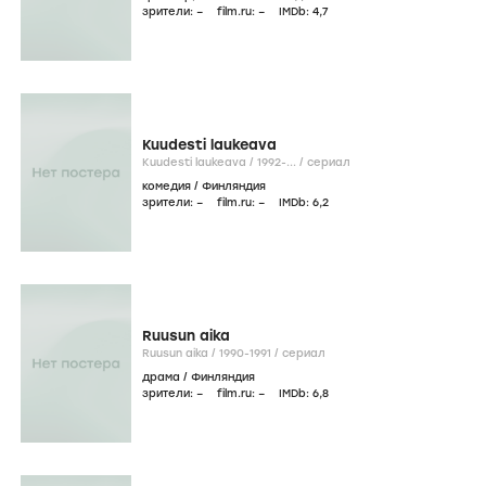
зрители:
–
film.ru:
–
IMDb:
4
,7
Kuudesti laukeava
Kuudesti laukeava /
1992-...
/
сериал
комедия
/
Финляндия
зрители:
–
film.ru:
–
IMDb:
6
,2
Ruusun aika
Ruusun aika /
1990-1991
/
сериал
драма
/
Финляндия
зрители:
–
film.ru:
–
IMDb:
6
,8