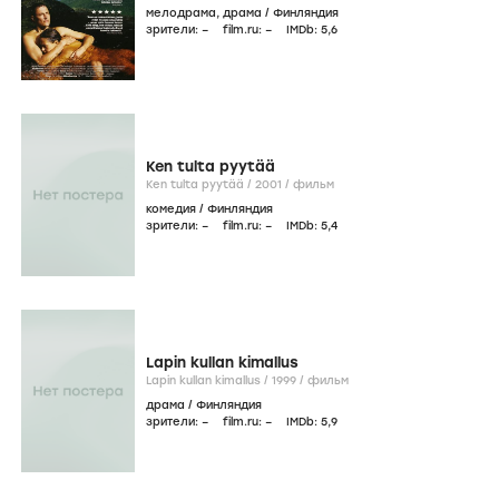
мелодрама
,
драма
/
Финляндия
зрители:
–
film.ru:
–
IMDb:
5
,6
Ken tulta pyytää
Ken tulta pyytää /
2001
/
фильм
комедия
/
Финляндия
зрители:
–
film.ru:
–
IMDb:
5
,4
Lapin kullan kimallus
Lapin kullan kimallus /
1999
/
фильм
драма
/
Финляндия
зрители:
–
film.ru:
–
IMDb:
5
,9