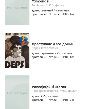
Tamburasi
Tamburasi /
1982
/
фильм
драма
,
военный
/
Югославия
зрители:
–
film.ru:
–
IMDb:
8
,6
Преступник и его досье
Deps /
1974
/
фильм
драма
,
криминал
/
Югославия
зрители:
–
film.ru:
–
IMDb:
8
,2
Ponedjeljak ili utorak
Ponedjeljak ili utorak /
1966
/
фильм
драма
/
Югославия
зрители:
–
film.ru:
–
IMDb:
7
,2