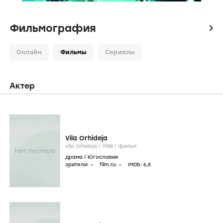
Фильмография
icon
Онлайн
Фильмы
Сериалы
Актер
Vila Orhideja
Vila Orhideja /
1988
/
фильм
драма
/
Югославия
зрители:
–
film.ru:
–
IMDb:
6
,5