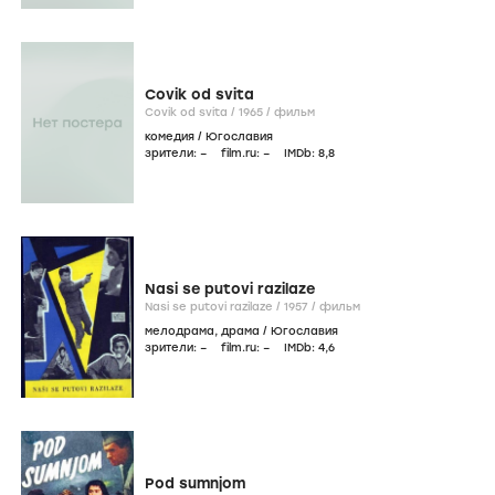
Covik od svita
Covik od svita /
1965
/
фильм
комедия
/
Югославия
зрители:
–
film.ru:
–
IMDb:
8
,8
Nasi se putovi razilaze
Nasi se putovi razilaze /
1957
/
фильм
мелодрама
,
драма
/
Югославия
зрители:
–
film.ru:
–
IMDb:
4
,6
Pod sumnjom