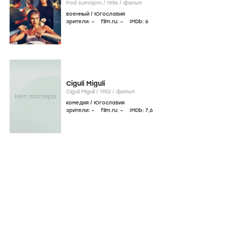
Pod sumnjom /
1956
/
фильм
военный
/
Югославия
зрители:
–
film.ru:
–
IMDb:
6
Ciguli Miguli
Ciguli Miguli /
1952
/
фильм
комедия
/
Югославия
зрители:
–
film.ru:
–
IMDb:
7
,6