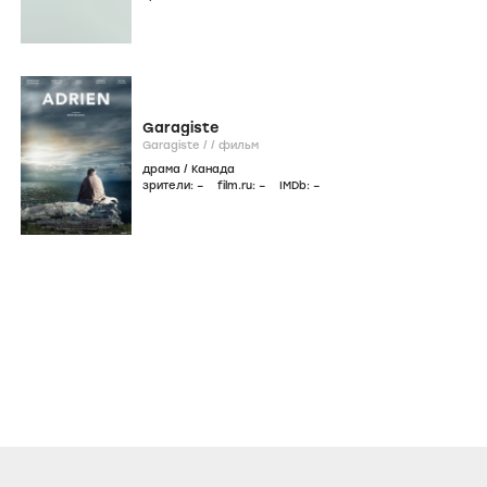
Garagiste
Garagiste /
/
фильм
драма
/
Канада
зрители:
–
film.ru:
–
IMDb:
–