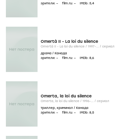
зрители:
–
film.ru:
–
IMDb:
5
,4
Omertà II - La loi du silence
Omertà II - La loi du silence /
1997-...
/
сериал
драма
/
Канада
зрители:
–
film.ru:
–
IMDb:
8
,6
Omerta, la loi du silence
Omerta, la loi du silence /
1996-...
/
сериал
триллер
,
криминал
/
Канада
зрители:
–
film.ru:
–
IMDb:
8
,5