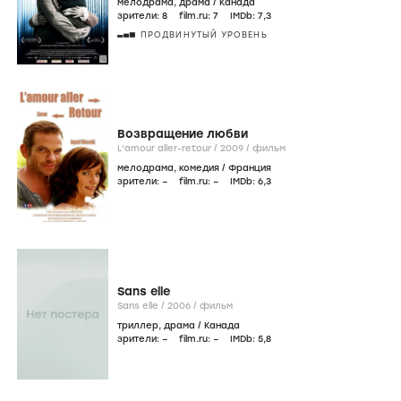
мелодрама
,
драма
/
Канада
зрители:
8
film.ru:
7
IMDb:
7
,3
ПРОДВИНУТЫЙ УРОВЕНЬ
Возвращение любви
L'amour aller-retour /
2009
/
фильм
мелодрама
,
комедия
/
Франция
зрители:
–
film.ru:
–
IMDb:
6
,3
Sans elle
Sans elle /
2006
/
фильм
триллер
,
драма
/
Канада
зрители:
–
film.ru:
–
IMDb:
5
,8