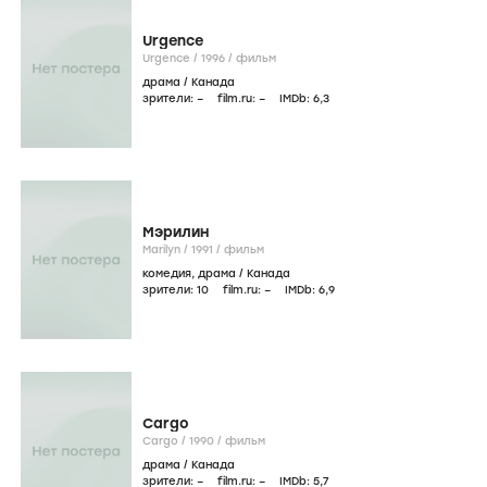
Urgence
Urgence /
1996
/
фильм
драма
/
Канада
зрители:
–
film.ru:
–
IMDb:
6
,3
Мэрилин
Marilyn /
1991
/
фильм
комедия
,
драма
/
Канада
зрители:
10
film.ru:
–
IMDb:
6
,9
Cargo
Cargo /
1990
/
фильм
драма
/
Канада
зрители:
–
film.ru:
–
IMDb:
5
,7