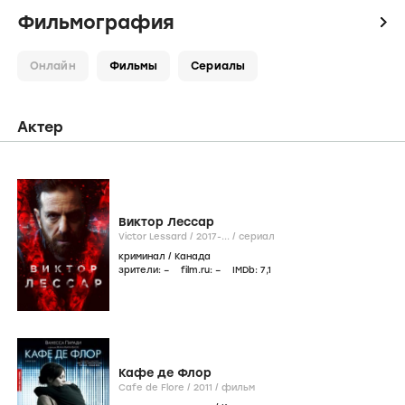
Фильмография
icon
Онлайн
Фильмы
Сериалы
Актер
Виктор Лессар
Victor Lessard /
2017-...
/
сериал
криминал
/
Канада
зрители:
–
film.ru:
–
IMDb:
7
,1
Кафе де Флор
Cafe de Flore /
2011
/
фильм