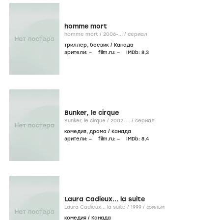
homme mort
homme mort /
2006-...
/
сериал
триллер
,
боевик
/
Канада
зрители:
–
film.ru:
–
IMDb:
8
,3
Bunker, le cirque
Bunker, le cirque /
2002-...
/
сериал
комедия
,
драма
/
Канада
зрители:
–
film.ru:
–
IMDb:
8
,4
Laura Cadieux... la suite
Laura Cadieux... la suite /
1999
/
фильм
комедия
/
Канада