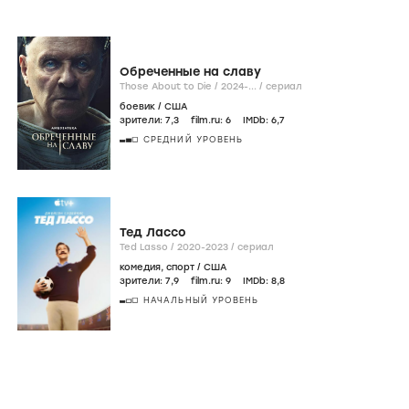
Обреченные на славу
Those About to Die /
2024-...
/
сериал
боевик
/
США
зрители:
7
,3
film.ru:
6
IMDb:
6
,7
СРЕДНИЙ УРОВЕНЬ
Тед Лассо
Ted Lasso /
2020-2023
/
сериал
комедия
,
спорт
/
США
зрители:
7
,9
film.ru:
9
IMDb:
8
,8
НАЧАЛЬНЫЙ УРОВЕНЬ