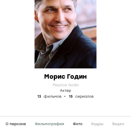
Морис Годин
Maurice Godin
Актер
13
фильмов
15
сериалов
О персоне
Фильмография
Фото
Кадры
Видео