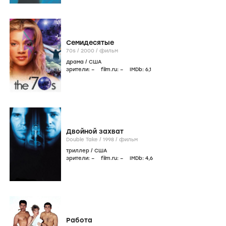
Семидесятые
70s /
2000
/
фильм
драма
/
США
зрители:
–
film.ru:
–
IMDb:
6
,1
Двойной захват
Double Take /
1998
/
фильм
триллер
/
США
зрители:
–
film.ru:
–
IMDb:
4
,6
Работа