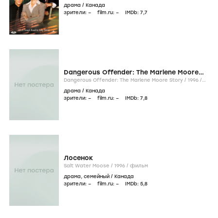
драма
/
Канада
зрители:
–
film.ru:
–
IMDb:
7
,7
Dangerous Offender: The Marlene Moore
Story
Dangerous Offender: The Marlene Moore Story /
1996
/
фильм
драма
/
Канада
зрители:
–
film.ru:
–
IMDb:
7
,8
Лосенок
Salt Water Moose /
1996
/
фильм
драма
,
семейный
/
Канада
зрители:
–
film.ru:
–
IMDb:
5
,8