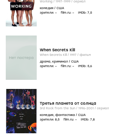
Working /
1997-1999
/
сериал
комедия
/
США
зрители:
–
film.ru:
–
IMDb:
7
,5
When Secrets Kill
When Secrets Kill /
1997
/
фильм
драма
,
криминал
/
США
зрители:
–
film.ru:
–
IMDb:
5
,6
Третья планета от солнца
3rd Rock from the Sun /
1996-2001
/
сериал
комедия
,
фантастика
/
США
зрители:
8
,5
film.ru:
–
IMDb:
7
,8