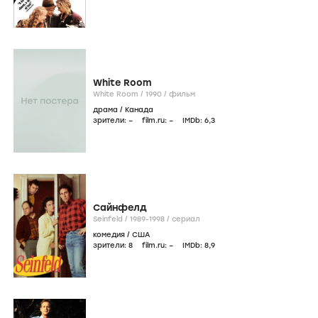
White Room
White Room /
1990
/
фильм
драма
/
Канада
зрители:
–
film.ru:
–
IMDb:
6
,3
Сайнфелд
Seinfeld /
1989-1998
/
сериал
комедия
/
США
зрители:
8
film.ru:
–
IMDb:
8
,9