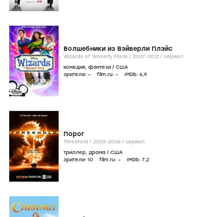
Волшебники из Вэйверли Плэйс
Wizards of Waverly Place /
2007-2012
/
сериал
комедия
,
фэнтези
/
США
зрители:
–
film.ru:
–
IMDb:
6
,9
Порог
Threshold /
2005-2006
/
сериал
триллер
,
драма
/
США
зрители:
10
film.ru:
–
IMDb:
7
,2