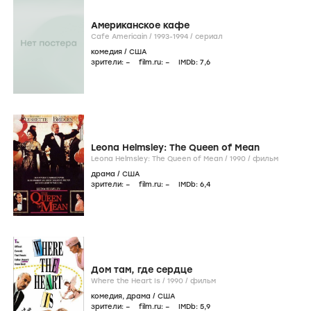
Американское кафе
Cafe Americain /
1993-1994
/
сериал
комедия
/
США
зрители:
–
film.ru:
–
IMDb:
7
,6
Leona Helmsley: The Queen of Mean
Leona Helmsley: The Queen of Mean /
1990
/
фильм
драма
/
США
зрители:
–
film.ru:
–
IMDb:
6
,4
Дом там, где сердце
Where the Heart Is /
1990
/
фильм
комедия
,
драма
/
США
зрители:
–
film.ru:
–
IMDb:
5
,9