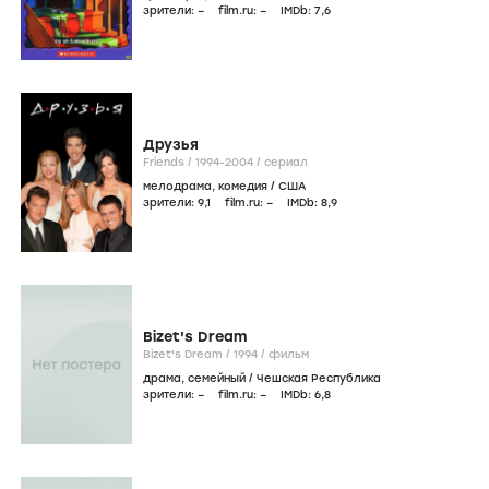
зрители:
–
film.ru:
–
IMDb:
7
,6
Друзья
Friends /
1994-2004
/
сериал
мелодрама
,
комедия
/
США
зрители:
9
,1
film.ru:
–
IMDb:
8
,9
Bizet's Dream
Bizet's Dream /
1994
/
фильм
драма
,
семейный
/
Чешская Республика
зрители:
–
film.ru:
–
IMDb:
6
,8