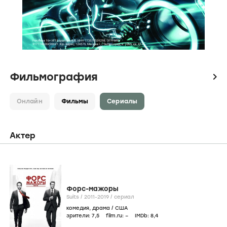
Фильмография
icon
Онлайн
Фильмы
Сериалы
Актер
Форс-мажоры
Suits /
2011-2019
/
сериал
комедия
,
драма
/
США
зрители:
7
,5
film.ru:
–
IMDb:
8
,4