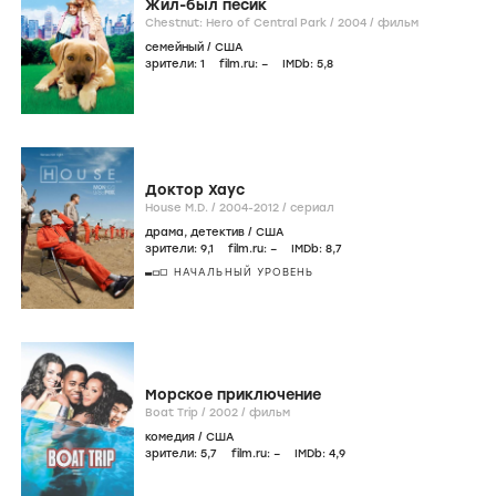
Жил-был песик
Chestnut: Hero of Central Park /
2004
/
фильм
семейный
/
США
зрители:
1
film.ru:
–
IMDb:
5
,8
Доктор Хаус
House M.D. /
2004-2012
/
сериал
драма
,
детектив
/
США
зрители:
9
,1
film.ru:
–
IMDb:
8
,7
НАЧАЛЬНЫЙ УРОВЕНЬ
Морское приключение
Boat Trip /
2002
/
фильм
комедия
/
США
зрители:
5
,7
film.ru:
–
IMDb:
4
,9