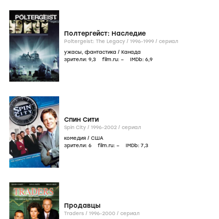
Полтергейст: Наследие
Poltergeist: The Legacy /
1996-1999
/
сериал
ужасы
,
фантастика
/
Канада
зрители:
9
,3
film.ru:
–
IMDb:
6
,9
Спин Сити
Spin City /
1996-2002
/
сериал
комедия
/
США
зрители:
6
film.ru:
–
IMDb:
7
,3
Продавцы
Traders /
1996-2000
/
сериал