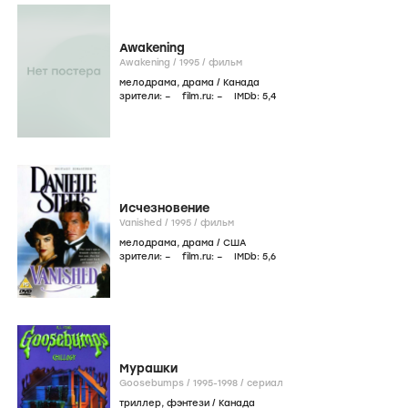
Awakening
Awakening /
1995
/
фильм
мелодрама
,
драма
/
Канада
зрители:
–
film.ru:
–
IMDb:
5
,4
Исчезновение
Vanished /
1995
/
фильм
мелодрама
,
драма
/
США
зрители:
–
film.ru:
–
IMDb:
5
,6
Мурашки
Goosebumps /
1995-1998
/
сериал
триллер
,
фэнтези
/
Канада