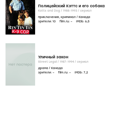
Полицейский Кэттс и его собака
Katts and Dog /
1988-1993
/
сериал
приключения
,
криминал
/
Канада
зрители:
10
film.ru:
–
IMDb:
6
,5
Уличный закон
Street Legal /
1987-1994
/
сериал
драма
/
Канада
зрители:
–
film.ru:
–
IMDb:
7
,2