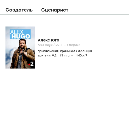
Создатель
Сценарист
Алекс Юго
Alex Hugo /
2014-...
/
сериал
приключения
,
криминал
/
Франция
зрители:
9
,2
film.ru:
–
IMDb:
7