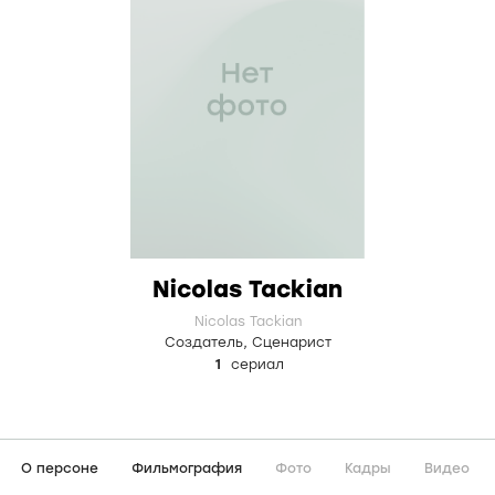
Nicolas Tackian
Nicolas Tackian
Создатель
,
Сценарист
1
сериал
О персоне
Фильмография
Фото
Кадры
Видео