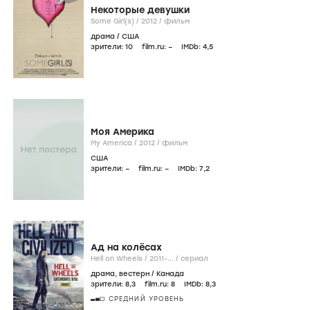
Некоторые девушки
Some Girl(s) /
2012
/
фильм
драма
/
США
зрители:
10
film.ru:
–
IMDb:
4
,5
Моя Америка
My America /
2012
/
фильм
США
зрители:
–
film.ru:
–
IMDb:
7
,2
Ад на колёсах
Hell on Wheels /
2011-...
/
сериал
драма
,
вестерн
/
Канада
зрители:
8
,3
film.ru:
8
IMDb:
8
,3
СРЕДНИЙ УРОВЕНЬ