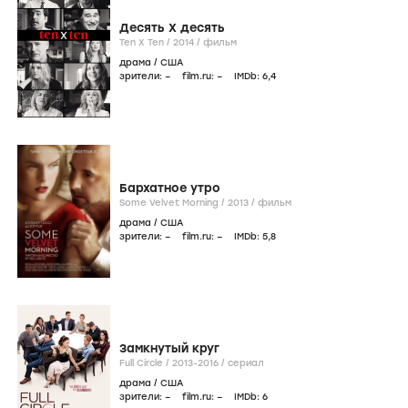
Десять Х десять
Ten X Ten /
2014
/
фильм
драма
/
США
зрители:
–
film.ru:
–
IMDb:
6
,4
Бархатное утро
Some Velvet Morning /
2013
/
фильм
драма
/
США
зрители:
–
film.ru:
–
IMDb:
5
,8
Замкнутый круг
Full Circle /
2013-2016
/
сериал
драма
/
США
зрители:
–
film.ru:
–
IMDb:
6