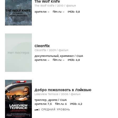
The Wolf Knife
The Wolf Knife /
2010
/
фильм
зрители:
–
film.ru:
–
IMDb:
5
,8
Cleanflix
Cleanflix /
2009
/
фильм
документальный
,
криминал
/
США
зрители:
–
film.ru:
–
IMDb:
6
,8
Добро пожаловать в Лэйквью
Lakeview Terrace /
2008
/
фильм
триллер
,
драма
/
США
зрители:
7
,5
film.ru:
6
IMDb:
6
,2
СРЕДНИЙ УРОВЕНЬ