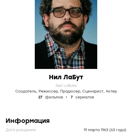
Нил ЛаБут
Neil LaBute
Создатель
,
Режиссер
,
Продюсер
,
Сценарист
,
Актер
27
фильмов
7
сериалов
Информация
Дата рождения
19 марта 1963
(63 года)