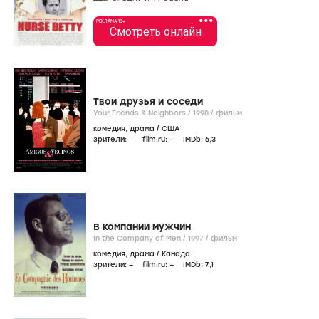
•••
РЕКЛАМА 18+
Смотреть онлайн
Твои друзья и соседи
Your Friends & Neighbors /
1998
/
фильм
комедия
,
драма
/
США
зрители:
–
film.ru:
–
IMDb:
6
,3
В компании мужчин
In the Company of Men /
1997
/
фильм
комедия
,
драма
/
Канада
зрители:
–
film.ru:
–
IMDb:
7
,1