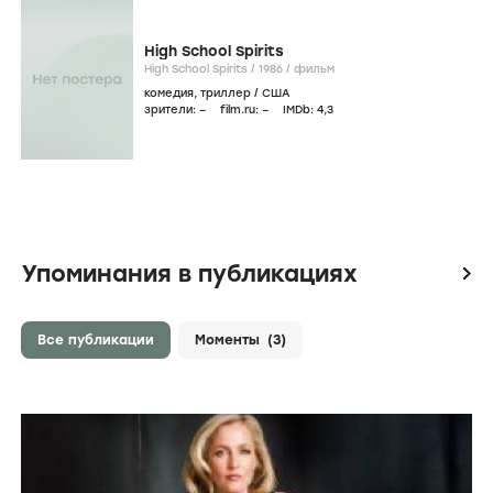
High School Spirits
High School Spirits /
1986
/
фильм
комедия
,
триллер
/
США
зрители:
–
film.ru:
–
IMDb:
4
,3
Упоминания в публикациях
icon
Все публикации
Моменты
(3)