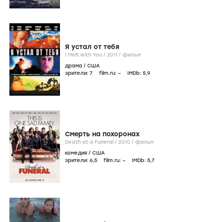
Я устал от тебя
I Melt with You /
2011
/
фильм
драма
/
США
зрители:
7
film.ru:
–
IMDb:
5
,9
Смерть на похоронах
Death at a Funeral /
2010
/
фильм
комедия
/
США
зрители:
6
,5
film.ru:
–
IMDb:
5
,7