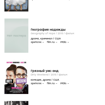
География надежды
Geography of Hope /
2015
/
фильм
драма
,
криминал
/
США
зрители:
–
film.ru:
–
IMDb:
–
Грязный уик-энд
Dirty Weekend /
2015
/
фильм
комедия
,
драма
/
США
зрители:
–
film.ru:
–
IMDb:
–