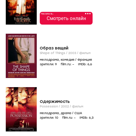
•••
РЕКЛАМА 18+
Смотреть онлайн
Образ вещей
Shape of Things /
2003
/
фильм
мелодрама
,
комедия
/
Франция
зрители:
9
film.ru:
–
IMDb:
6
,6
Одержимость
Possession /
2002
/
фильм
мелодрама
,
драма
/
США
зрители:
10
film.ru:
–
IMDb:
6
,3