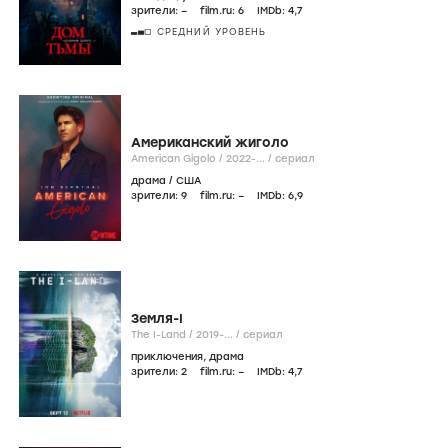
зрители:
–
film.ru:
6
IMDb:
4
,7
СРЕДНИЙ УРОВЕНЬ
Американский жиголо
American Gigolo /
2022-...
/
сериал
драма
/
США
зрители:
9
film.ru:
–
IMDb:
6
,9
Земля-I
The I-Land /
2019-...
/
сериал
приключения
,
драма
зрители:
2
film.ru:
–
IMDb:
4
,7