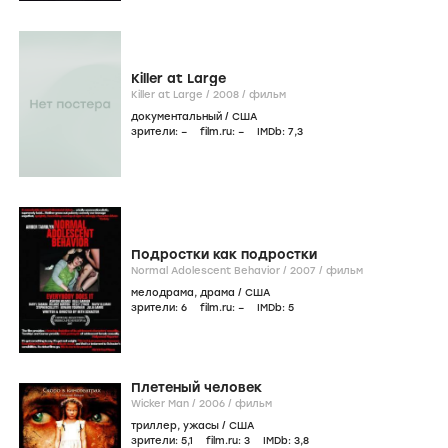
Killer at Large
Killer at Large /
2008
/
фильм
документальный
/
США
зрители:
–
film.ru:
–
IMDb:
7
,3
Подростки как подростки
Normal Adolescent Behavior /
2007
/
фильм
мелодрама
,
драма
/
США
зрители:
6
film.ru:
–
IMDb:
5
Плетеный человек
Wicker Man /
2006
/
фильм
триллер
,
ужасы
/
США
зрители:
5
,1
film.ru:
3
IMDb:
3
,8