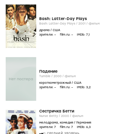
Bash: Latter-Day Plays
Bash: Latter-Day Plays /
2001
/
фильм
драма
/
США
зрители:
–
film.ru:
–
IMDb:
7
,1
Падение
Tumble /
2000
/
фильм
короткометражный
/
США
зрители:
–
film.ru:
–
IMDb:
3
,2
Сестричка Бетти
Nurse Betty /
2000
/
фильм
мелодрама
,
комедия
/
Германия
зрители:
7
film.ru:
7
IMDb:
6
,3
СРЕДНИЙ УРОВЕНЬ