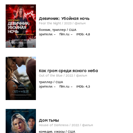
Девичник: Убойная ночь
Fear the Night /
2023
/
фильм
боевик
,
триллер
/
США
зрители:
–
film.ru:
–
IMDb:
4
,8
Как гром среди ясного неба
Out of the Blue /
2022
/
фильм
триллер
/
США
зрители:
–
film.ru:
–
IMDb:
4
,3
Дом тьмы
House of Darkness /
2022
/
фильм
комедия
,
ужасы
/
США