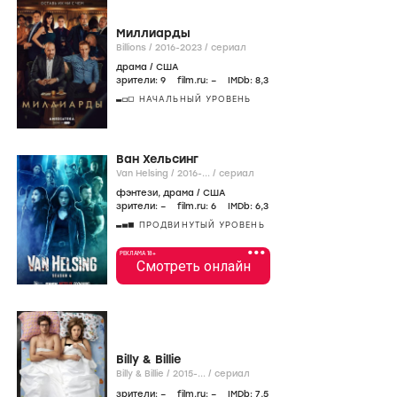
Миллиарды
Billions /
2016-2023
/
сериал
драма
/
США
зрители:
9
film.ru:
–
IMDb:
8
,3
НАЧАЛЬНЫЙ УРОВЕНЬ
Ван Хельсинг
Van Helsing /
2016-...
/
сериал
фэнтези
,
драма
/
США
зрители:
–
film.ru:
6
IMDb:
6
,3
ПРОДВИНУТЫЙ УРОВЕНЬ
•••
РЕКЛАМА 18+
Смотреть онлайн
Billy & Billie
Billy & Billie /
2015-...
/
сериал
зрители:
–
film.ru:
–
IMDb:
7
,5