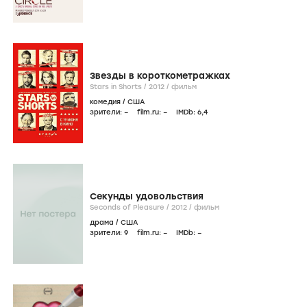
Звезды в короткометражках
Stars in Shorts /
2012
/
фильм
комедия
/
США
зрители:
–
film.ru:
–
IMDb:
6
,4
Секунды удовольствия
Seconds of Pleasure /
2012
/
фильм
драма
/
США
зрители:
9
film.ru:
–
IMDb:
–