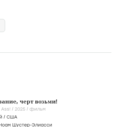
ание, черт возьми!
 Ass! /
2025
/
фильм
й
/
США
Ноам Шустер-Элиасси