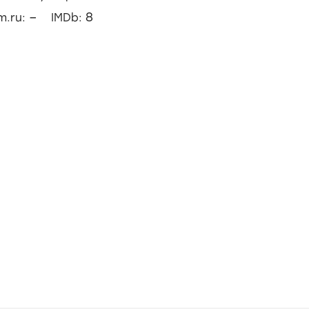
–
8
lm.ru:
IMDb: