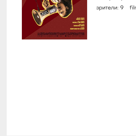
9
зрители:
fi