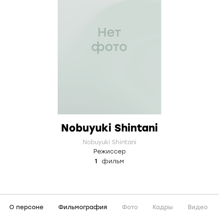
Nobuyuki Shintani
Nobuyuki Shintani
Режиссер
1
фильм
О персоне
Фильмография
Фото
Кадры
Видео