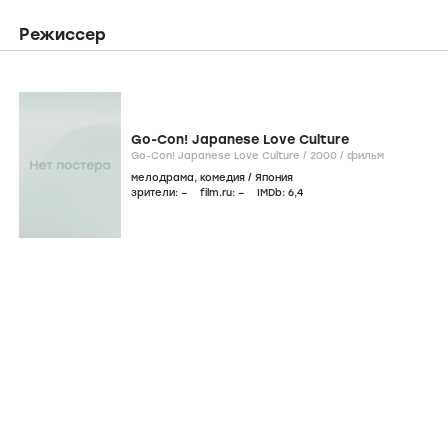
Режиссер
Go-Con! Japanese Love Culture
Go-Con! Japanese Love Culture /
2000
/
фильм
мелодрама
,
комедия
/
Япония
зрители:
–
film.ru:
–
IMDb:
6
,4