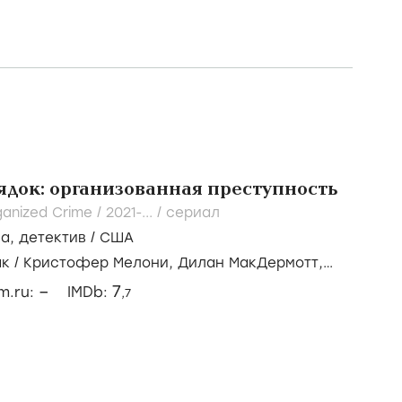
ядок: организованная преступность
ganized Crime /
2021-...
/
сериал
ма
,
детектив
/
США
ак
/
Кристофер Мелони,
Дилан МакДермотт,
–
7
lm.ru:
IMDb:
,7