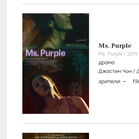
Ms. Purple
Ms. Purple /
2019
драма
Джастин Чон
/
–
зрители:
fi