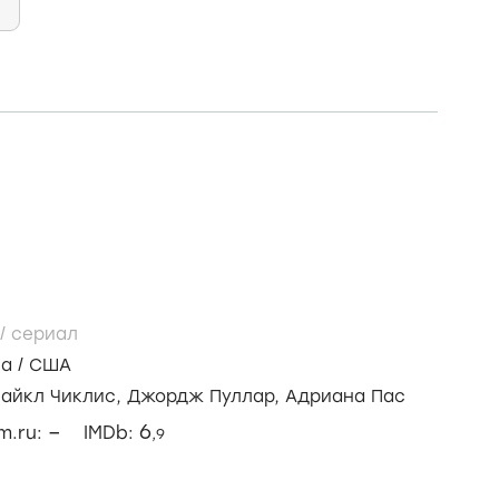
/
сериал
ма
/
США
айкл Чиклис,
Джордж Пуллар,
Адриана Пас
–
6
lm.ru:
IMDb:
,9