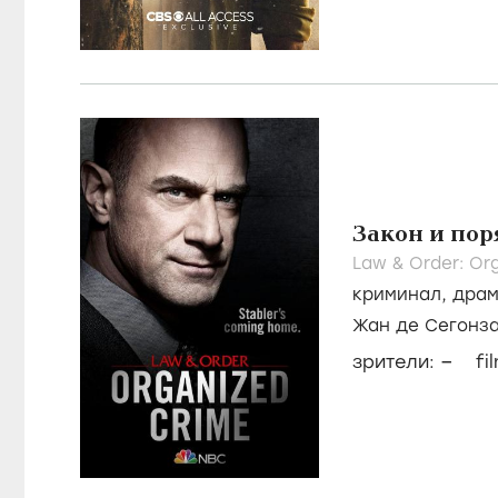
Закон и пор
Law & Order: Or
криминал
,
дра
Жан де Сегонз
Тамара Тэйлор
–
зрители:
fi