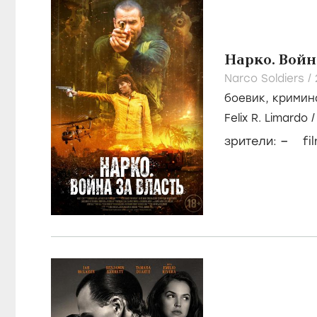
Нарко. Войн
Narco Soldiers /
боевик
,
кримин
Felix R. Limardo
Pizano
–
зрители:
fi