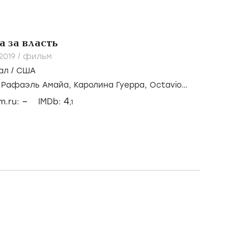
а за власть
2019
/
фильм
ал
/
США
/
Рафаэль Амайа,
Каролина Гуерра,
Octavio
–
4
lm.ru:
IMDb:
,1