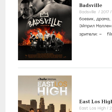
Badsville
Badsville /
2017
боевик
,
драма
,
Эйприл Маллен
Ривера
–
зрители:
fi
East Los Hig
East Los High /
2