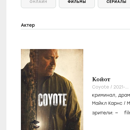
ОНЛАЙН
ФИЛЬМЫ
СЕРИАЛЫ
Актер
Койот
Coyote /
2021-...
криминал
,
дра
Майкл Карнс
/
М
–
зрители:
fi