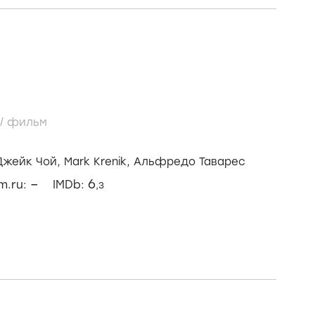
/
фильм
Джейк Чой,
Mark Krenik,
Альфредо Таварес
–
6
lm.ru:
IMDb:
,3