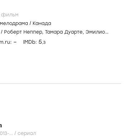
/
фильм
мелодрама
/
Канада
/
Роберт Неппер,
Тамара Дуарте,
Эмилио
–
5
lm.ru:
IMDb:
,3
h
013-...
/
сериал