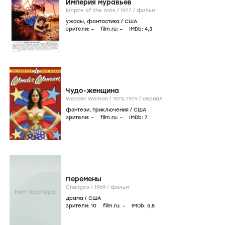
Империя муравьев
Empire of the Ants /
1977
/
фильм
ужасы
,
фантастика
/
США
зрители:
–
film.ru:
–
IMDb:
4
,3
Чудо-женщина
Wonder Woman /
1975-1979
/
сериал
фэнтези
,
приключения
/
США
зрители:
–
film.ru:
–
IMDb:
7
Перемены
Changes /
1969
/
фильм
драма
/
США
зрители:
10
film.ru:
–
IMDb:
5
,8