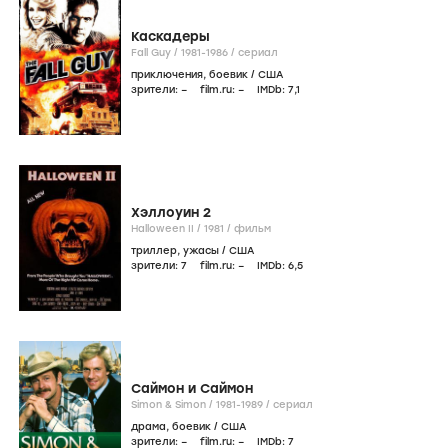
Каскадеры
Fall Guy /
1981-1986
/
сериал
приключения
,
боевик
/
США
зрители:
–
film.ru:
–
IMDb:
7
,1
Хэллоуин 2
Halloween II /
1981
/
фильм
триллер
,
ужасы
/
США
зрители:
7
film.ru:
–
IMDb:
6
,5
Саймон и Саймон
Simon & Simon /
1981-1989
/
сериал
драма
,
боевик
/
США
зрители:
–
film.ru:
–
IMDb:
7