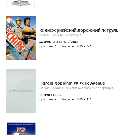
Калифорнийский дорожный патруль
CHiPs /
1977-1983
/
сериал
драма
,
криминал
/
США
зрители:
6
film.ru:
–
IMDb:
6
,5
Harold Robbins' 79 Park Avenue
Harold Robbins' 79 Park Avenue /
1977
/
фильм
драма
/
США
зрители:
–
film.ru:
–
IMDb:
7
,3