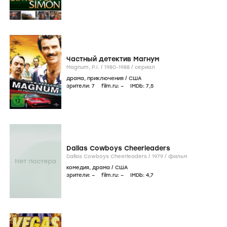
Частный детектив Магнум
Magnum, P.I. /
1980-1988
/
сериал
драма
,
приключения
/
США
зрители:
7
film.ru:
–
IMDb:
7
,5
Dallas Cowboys Cheerleaders
Dallas Cowboys Cheerleaders /
1979
/
фильм
комедия
,
драма
/
США
зрители:
–
film.ru:
–
IMDb:
4
,7