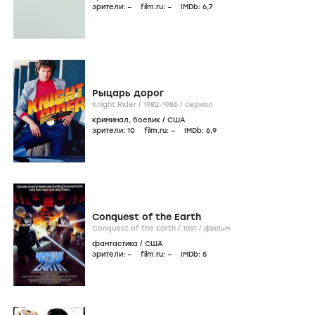
зрители:
–
film.ru:
–
IMDb:
6
,7
Рыцарь дорог
Knight Rider /
1982-1986
/
сериал
криминал
,
боевик
/
США
зрители:
10
film.ru:
–
IMDb:
6
,9
Conquest of the Earth
Conquest of the Earth /
1981
/
фильм
фантастика
/
США
зрители:
–
film.ru:
–
IMDb:
5