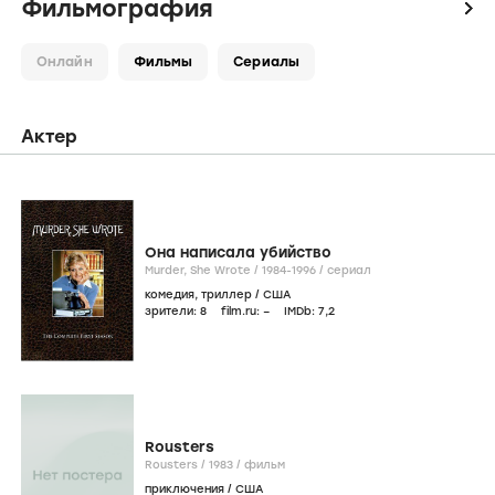
Фильмография
icon
Онлайн
Фильмы
Сериалы
Актер
Она написала убийство
Murder, She Wrote /
1984-1996
/
сериал
комедия
,
триллер
/
США
зрители:
8
film.ru:
–
IMDb:
7
,2
Rousters
Rousters /
1983
/
фильм
приключения
/
США