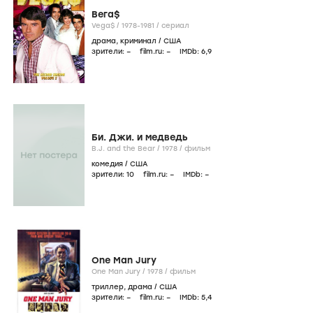
Вега$
Vega$ /
1978-1981
/
сериал
драма
,
криминал
/
США
зрители:
–
film.ru:
–
IMDb:
6
,9
Би. Джи. и медведь
B.J. and the Bear /
1978
/
фильм
комедия
/
США
зрители:
10
film.ru:
–
IMDb:
–
One Man Jury
One Man Jury /
1978
/
фильм
триллер
,
драма
/
США
зрители:
–
film.ru:
–
IMDb:
5
,4