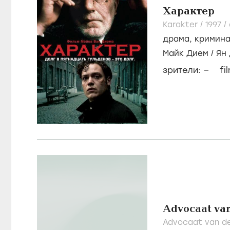
Характер
Karakter /
1997
/
драма
,
кримин
Майк Дием
/
Ян
–
зрители:
fi
Advocaat va
Advocaat van d