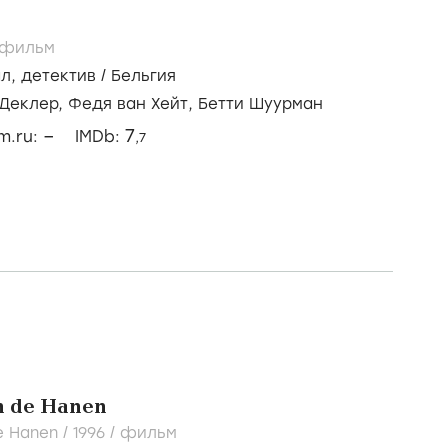
фильм
ал
,
детектив
/
Бельгия
 Деклер,
Федя ван Хейт,
Бетти Шуурман
–
7
lm.ru:
IMDb:
,7
n de Hanen
e Hanen /
1996
/
фильм