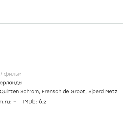
2
/
фильм
ерланды
Quinten Schram,
Frensch de Groot,
Sjoerd Metz
–
6
lm.ru:
IMDb:
,2