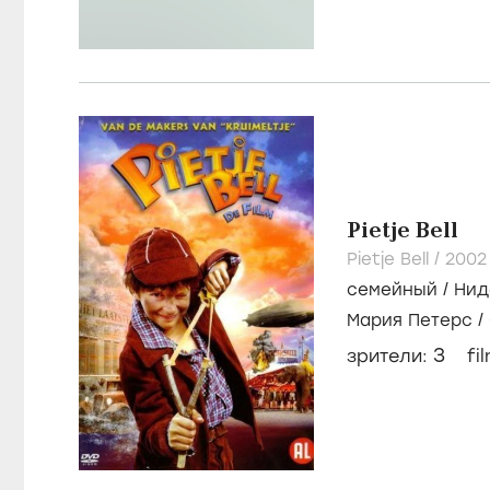
Pietje Bell
Pietje Bell /
200
семейный
/
Нид
Мария Петерс
/
3
зрители:
fi