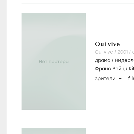
Qui vive
Qui vive /
2001
/
драма
/
Нидерл
Франс Вейц
/
Ki
Bruggencate
–
зрители:
fi