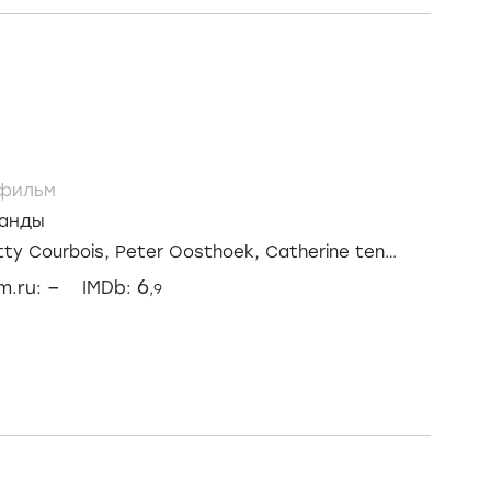
фильм
анды
tty Courbois,
Peter Oosthoek,
Catherine ten
–
6
lm.ru:
IMDb:
,9