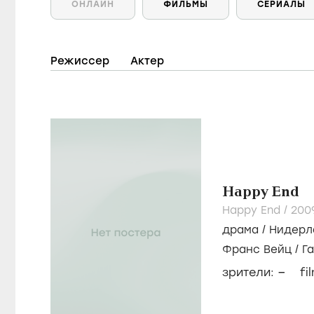
ОНЛАЙН
ФИЛЬМЫ
СЕРИАЛЫ
Режиссер
Актер
Happy End
Happy End /
200
драма
/
Нидерл
Франс Вейц
/
Г
–
зрители:
fi