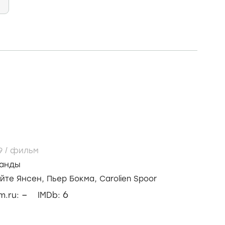
9
/
фильм
анды
айте Янсен,
Пьер Бокма,
Carolien Spoor
–
6
lm.ru:
IMDb: