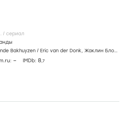
..
/
сериал
анды
ande Bakhuyzen
/
Eric van der Donk,
Жаклин Блом,
–
8
lm.ru:
IMDb:
,7