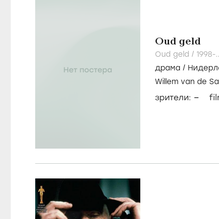
Oud geld
Oud geld /
1998-.
драма
/
Нидерл
Willem van de S
Марк Ритман
–
зрители:
fi